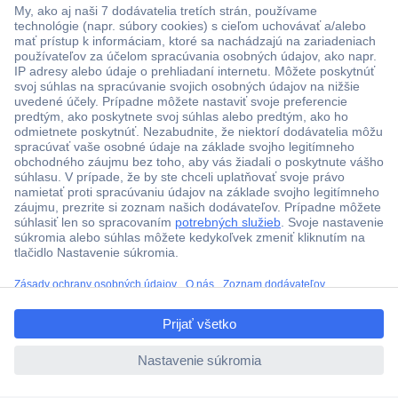
Viac ako 1.000.000 produktov
Doprava zadarmo u objednávok nad 100 € s DPH
Technická podpora
Termínované dodávky
ccp.user.init.failed.titl
Cenový dopyt (RFQ)
e
ccp.user.init.failed
O Conradovi