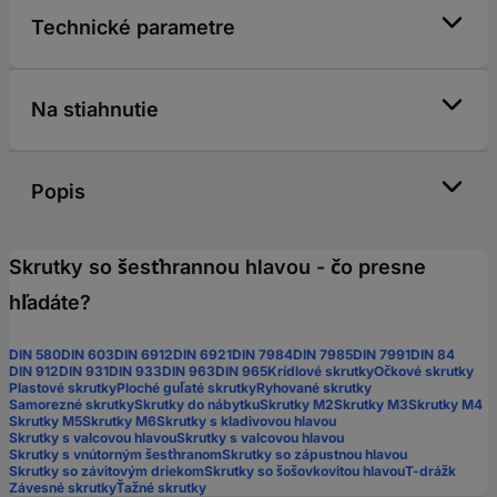
Technické parametre
Na stiahnutie
Popis
Skrutky so šesťhrannou hlavou - čo presne
hľadáte?
DIN 580
DIN 603
DIN 6912
DIN 6921
DIN 7984
DIN 7985
DIN 7991
DIN 84
DIN 912
DIN 931
DIN 933
DIN 963
DIN 965
Krídlové skrutky
Očkové skrutky
Plastové skrutky
Ploché guľaté skrutky
Ryhované skrutky
Samorezné skrutky
Skrutky do nábytku
Skrutky M2
Skrutky M3
Skrutky M4
Skrutky M5
Skrutky M6
Skrutky s kladivovou hlavou
Skrutky s valcovou hlavou
Skrutky s valcovou hlavou
Skrutky s vnútorným šesťhranom
Skrutky so zápustnou hlavou
Skrutky so závitovým driekom
Skrutky so šošovkovitou hlavou
T-drážk
Závesné skrutky
Ťažné skrutky