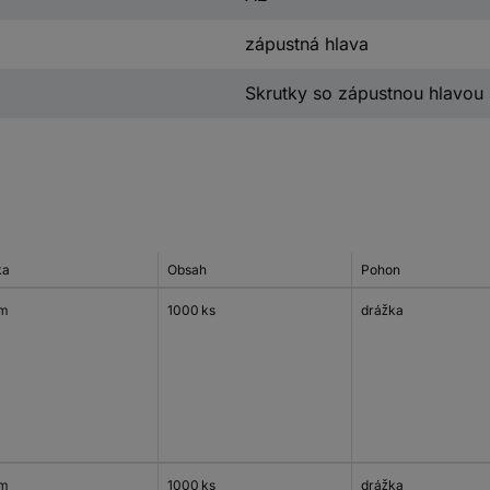
zápustná hlava
Skrutky so zápustnou hlavou
ka
Obsah
Pohon
mm
1000 ks
drážka
mm
1000 ks
drážka