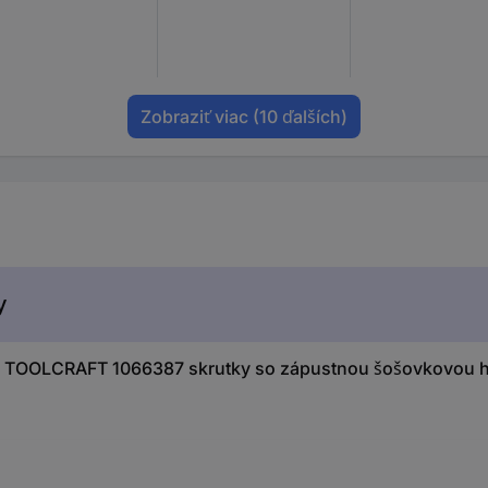
Zobraziť viac
(10 ďalších)
y
 TOOLCRAFT 1066387 skrutky so zápustnou šošovkovou h