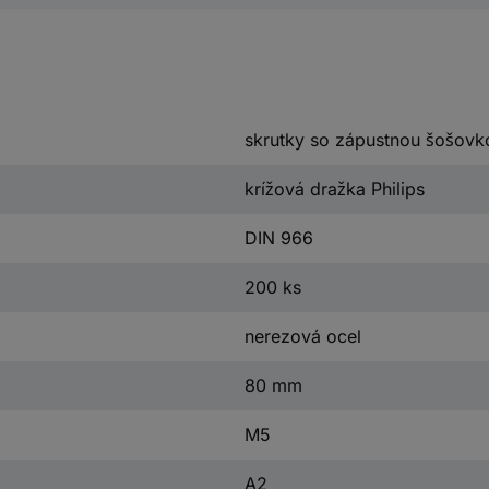
skrutky so zápustnou šošovk
krížová dražka Philips
DIN 966
200 ks
nerezová ocel
80 mm
M5
A2