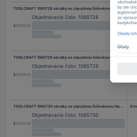
TOOLCRAFT 1065728 skrutky so zápustnou šošovkovou hlavou M3 20 mm drážka DIN 964 nerezová ocel A2 1000 ks
20
Objednávacie číslo:
1065728
TOOLCRAFT 1065729 skrutky so zápustnou šošovkovou hlavou M4 6 mm drážka DIN 964 nerezová ocel A2 1000 ks
6 
Objednávacie číslo:
1065729
TOOLCRAFT 1065730 skrutky so zápustnou šošovkovou hlavou M4 8 mm drážka DIN 964 nerezová ocel A2 1000 ks
8 
Objednávacie číslo:
1065730