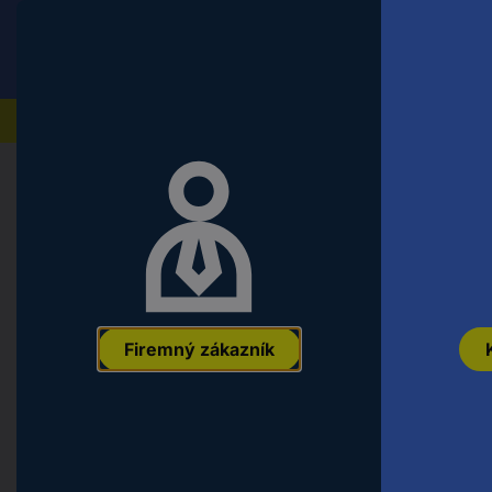
Conrad
Koncový zákazník
ceny s DPH
Naše produkty
Domov
Náradie a dielňa
Montážny a upevňovací ma
TOOLCRAFT 1066387 skrutky so zá
mm krížová dražka Philips DIN 966
EAN:
4053199433568
Označenie výrobcu:
1066387
Objednávacie 
Firemný zákazník