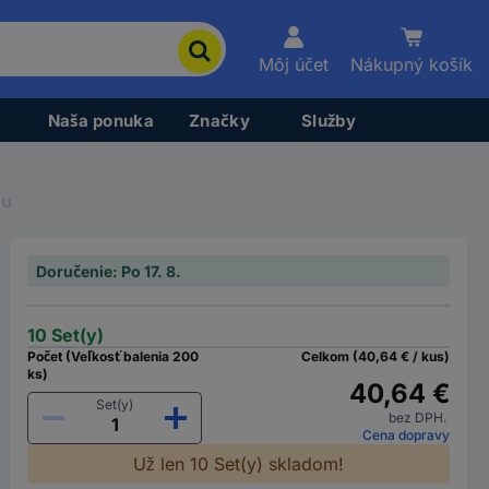
Môj účet
Nákupný košík
Naša ponuka
Značky
Služby
ou
Doručenie: Po 17. 8.
10 Set(y)
Počet (Veľkosť balenia 200
Celkom (40,64 € / kus)
ks)
40,64 €
Set(y)
bez DPH.
Cena dopravy
Už len 10 Set(y) skladom!