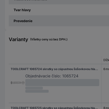
Tvar hlavy
Prevedenie
Varianty
(Všetky ceny sú bez DPH.)
Dĺž
TOOLCRAFT 1065724 skrutky so zápustnou šošovkovou hlavou M3 6 mm drážka DIN 964 nerezová ocel A2 1000 ks
6 
Objednávacie číslo:
1065724
TOOLCRAFT 1065725 skrutky so zápustnou šošovkovou hlavou M3 8 mm drážka DIN 964 nerezová ocel A2 1000 ks
8 