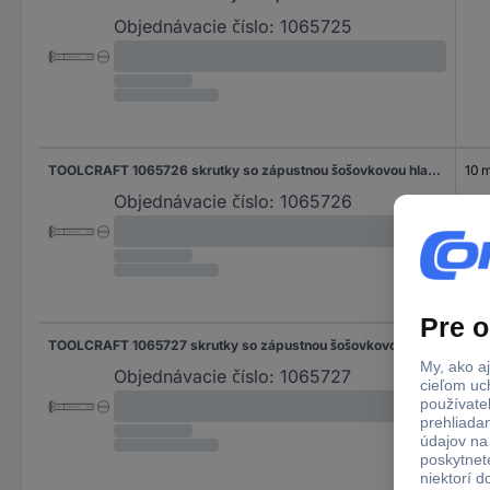
Objednávacie číslo:
1065725
TOOLCRAFT 1065726 skrutky so zápustnou šošovkovou hlavou M3 10 mm drážka DIN 964 nerezová ocel A2 1000 ks
10 
Objednávacie číslo:
1065726
TOOLCRAFT 1065727 skrutky so zápustnou šošovkovou hlavou M3 12 mm drážka DIN 964 nerezová ocel A2 1000 ks
12 
Objednávacie číslo:
1065727