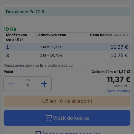
Doručenie: Po 17. 8.
10 Ks
Množstevná
Jednotková cena
Cena balenia
(bez DPH.)
cena (Ks)
1
11,37 €
1 M = 11,37 €
3
10,75 €
1 M = 10,75 €
Množstevné zľavy sa líšia podľa predajcu
Počet
Celkom (1 m = 11,37 €)
11,37 €
Ks
bez DPH.
Cena dopravy
Už len 10 Ks skladom!
Vložiť do košíka
Žiadosť o cenovú ponuku