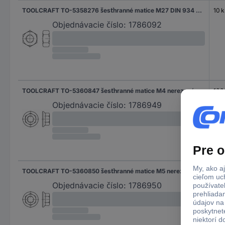
TOOLCRAFT TO-5358276 šesťhranné matice M27 DIN 934 nerezová ocel A5 10 ks
10 k
Objednávacie číslo:
1786092
TOOLCRAFT TO-5360847 šesťhranné matice M4 nerezová ocel A2 1000 ks
100
Objednávacie číslo:
1786949
TOOLCRAFT TO-5360850 šesťhranné matice M5 nerezová ocel A2 1000 ks
100
Objednávacie číslo:
1786950