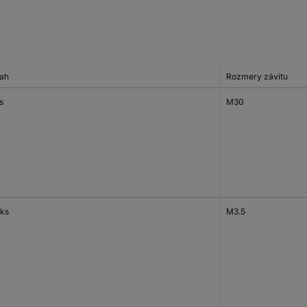
ah
Rozmery závitu
s
M30
 ks
M3.5