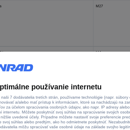
s
M27
0 ks
M4
0 ks
M5