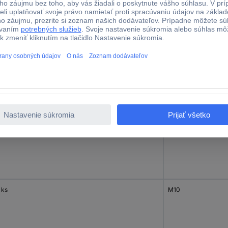
0 ks
M6
0 ks
M8
 ks
M10