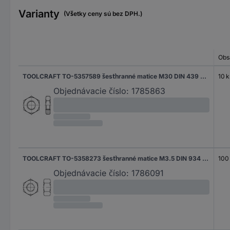
Varianty
(Všetky ceny sú bez DPH.)
Obs
TOOLCRAFT TO-5357589 šesťhranné matice M30 DIN 439 nerezová ocel A2 10 ks
10 k
Objednávacie číslo:
1785863
TOOLCRAFT TO-5358273 šesťhranné matice M3.5 DIN 934 nerezová ocel A2 100 ks
100
Objednávacie číslo:
1786091