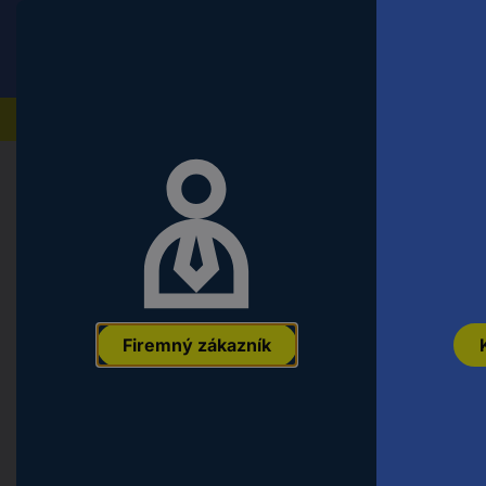
Conrad
Koncový zákazník
ceny s DPH
Naše produkty
Domov
Náradie a dielňa
Montážny a upevňovací ma
TOOLCRAFT TO-5435682 šesťhrann
zinkom 100 ks
EAN:
4053199829859
Označenie výrobcu:
TO-5435682
Objednáva
Firemný zákazník