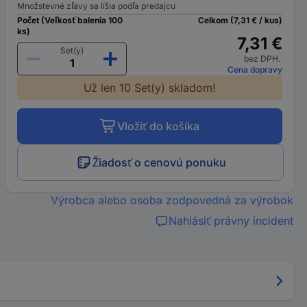
Množstevné zľavy sa líšia podľa predajcu
Počet (Veľkosť balenia 100
Celkom (7,31 € / kus)
ks)
7,31 €
Set(y)
bez DPH.
Cena dopravy
Už len 10 Set(y) skladom!
Vložiť do košíka
Žiadosť o cenovú ponuku
Výrobca alebo osoba zodpovedná za výrobok
Nahlásiť právny incident