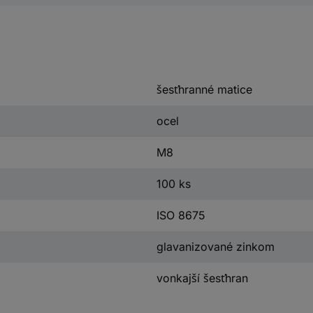
šesťhranné matice
ocel
M8
100 ks
ISO 8675
glavanizované zinkom
vonkajší šesťhran