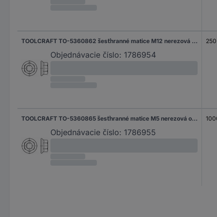
TOOLCRAFT TO-5360862 šesťhranné matice M12 nerezová ocel A2 250 ks
250
Objednávacie číslo:
1786954
TOOLCRAFT TO-5360865 šesťhranné matice M5 nerezová ocel A4 1000 ks
100
Objednávacie číslo:
1786955