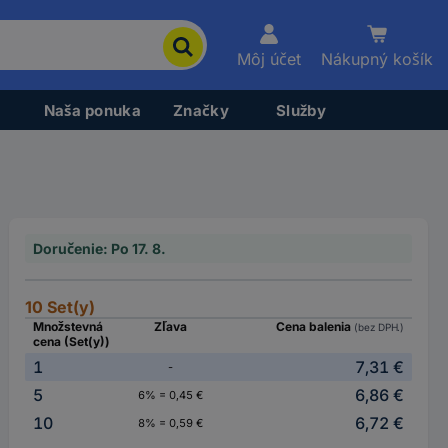
Môj účet
Nákupný košík
Naša ponuka
Značky
Služby
Doručenie: Po 17. 8.
10 Set(y)
Množstevná
Zľava
Cena balenia
(bez DPH.)
cena (Set(y))
1
7,31 €
-
5
6,86 €
6% = 0,45 €
10
6,72 €
8% = 0,59 €