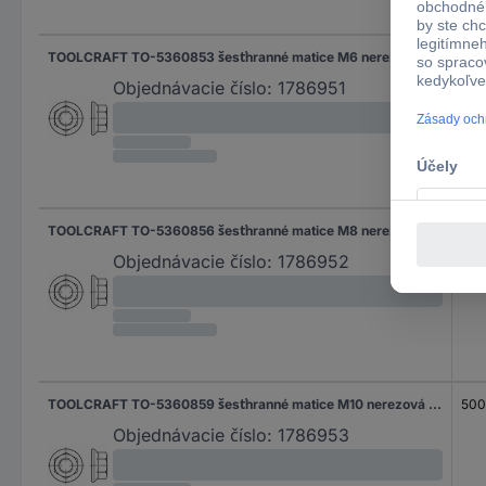
TOOLCRAFT TO-5360853 šesťhranné matice M6 nerezová ocel A2 1000 ks
100
Objednávacie číslo:
1786951
TOOLCRAFT TO-5360856 šesťhranné matice M8 nerezová ocel A2 1000 ks
100
Objednávacie číslo:
1786952
TOOLCRAFT TO-5360859 šesťhranné matice M10 nerezová ocel A2 500 ks
500
Objednávacie číslo:
1786953