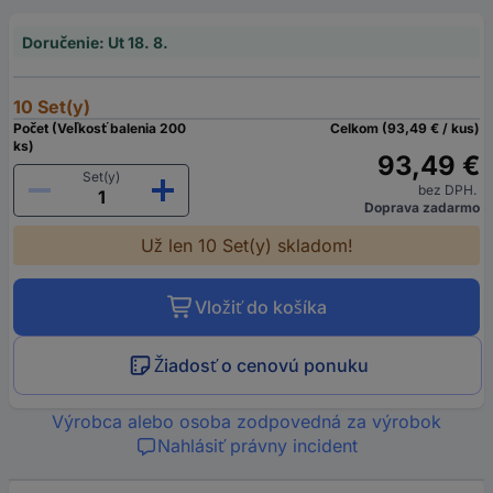
Doručenie: Ut 18. 8.
10 Set(y)
Počet (Veľkosť balenia 200
Celkom (93,49 € / kus)
ks)
93,49 €
Set(y)
bez DPH.
Doprava zadarmo
Už len 10 Set(y) skladom!
Vložiť do košíka
Žiadosť o cenovú ponuku
Výrobca alebo osoba zodpovedná za výrobok
Nahlásiť právny incident