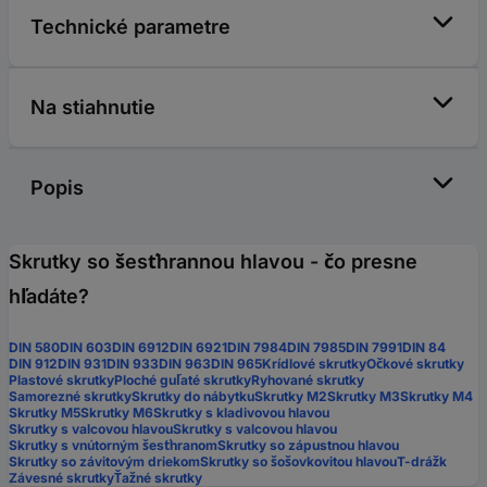
Technické parametre
Na stiahnutie
Popis
Skrutky so šesťhrannou hlavou - čo presne
hľadáte?
DIN 580
DIN 603
DIN 6912
DIN 6921
DIN 7984
DIN 7985
DIN 7991
DIN 84
DIN 912
DIN 931
DIN 933
DIN 963
DIN 965
Krídlové skrutky
Očkové skrutky
Plastové skrutky
Ploché guľaté skrutky
Ryhované skrutky
Samorezné skrutky
Skrutky do nábytku
Skrutky M2
Skrutky M3
Skrutky M4
Skrutky M5
Skrutky M6
Skrutky s kladivovou hlavou
Skrutky s valcovou hlavou
Skrutky s valcovou hlavou
Skrutky s vnútorným šesťhranom
Skrutky so zápustnou hlavou
Skrutky so závitovým driekom
Skrutky so šošovkovitou hlavou
T-drážk
Závesné skrutky
Ťažné skrutky