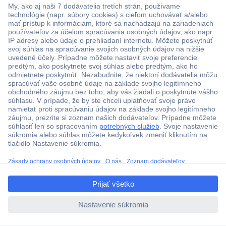
Viac ako 1.000.000 produktov
Doprava zadarmo u objednávok nad 100 € s DPH
Technická podpora
Termínované dodávky
ccp.user.init.failed.titl
Cenový dopyt (RFQ)
e
ccp.user.init.failed
O Conradovi