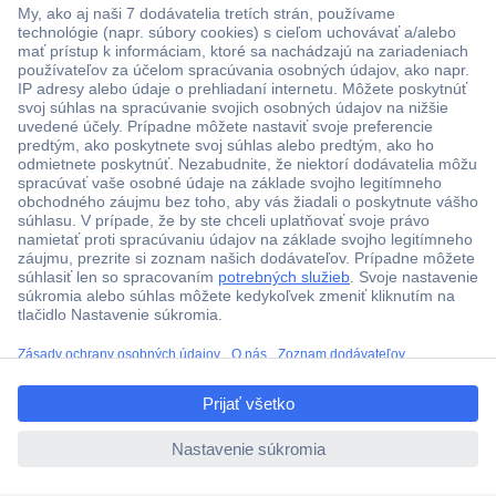
Viac ako 1.000.000 produktov
Doprava zadarmo u objednávok nad 100 € s DPH
Technická podpora
Termínované dodávky
ccp.user.init.failed.titl
Cenový dopyt (RFQ)
e
ccp.user.init.failed
O Conradovi