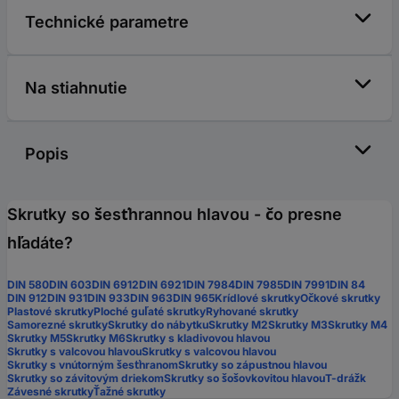
Technické parametre
Na stiahnutie
Popis
Skrutky so šesťhrannou hlavou - čo presne
hľadáte?
DIN 580
DIN 603
DIN 6912
DIN 6921
DIN 7984
DIN 7985
DIN 7991
DIN 84
DIN 912
DIN 931
DIN 933
DIN 963
DIN 965
Krídlové skrutky
Očkové skrutky
Plastové skrutky
Ploché guľaté skrutky
Ryhované skrutky
Samorezné skrutky
Skrutky do nábytku
Skrutky M2
Skrutky M3
Skrutky M4
Skrutky M5
Skrutky M6
Skrutky s kladivovou hlavou
Skrutky s valcovou hlavou
Skrutky s valcovou hlavou
Skrutky s vnútorným šesťhranom
Skrutky so zápustnou hlavou
Skrutky so závitovým driekom
Skrutky so šošovkovitou hlavou
T-drážk
Závesné skrutky
Ťažné skrutky