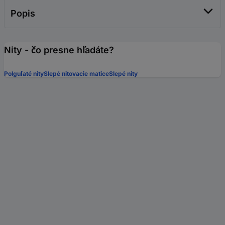
Popis
Nity - čo presne hľadáte?
Polguľaté nity
Slepé nitovacie matice
Slepé nity