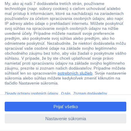
Viac ako 1.000.000 produktov
Doprava zadarmo u objednávok nad 100 € s DPH
Technická podpora
Termínované dodávky
ccp.user.init.failed.titl
Cenový dopyt (RFQ)
e
ccp.user.init.failed
O Conradovi