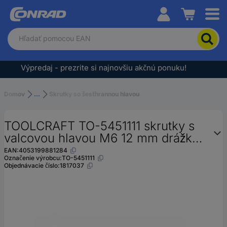
Conrad
Pre
vyhľadanie
produktu
zadajte
Výpredaj - prezrite si najnovšiu akčnú ponuku!
kľúčové
slovo,
objednávacie
Domov
...
Skrutky so šesťhrannou hlavou
číslo,
EAN
TOOLCRAFT TO-5451111 skrutky s
alebo
číslo
valcovou hlavou M6 12 mm drážka
výrobcu
polyamid 200 ks
EAN:
4053199881284
Označenie výrobcu:
TO-5451111
Objednávacie číslo:
1817037