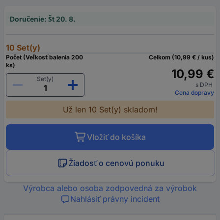
Doručenie: Št 20. 8.
10 Set(y)
Počet (Veľkosť balenia 200
Celkom (10,99 € / kus)
ks)
10,99 €
Set(y)
s DPH
Cena dopravy
Už len 10 Set(y) skladom!
Vložiť do košíka
Žiadosť o cenovú ponuku
Výrobca alebo osoba zodpovedná za výrobok
Nahlásiť právny incident