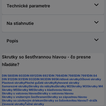
Technické parametre
Na stiahnutie
Popis
Skrutky so šesťhrannou hlavou - čo presne
hľadáte?
DIN 580
DIN 603
DIN 6912
DIN 6921
DIN 7984
DIN 7985
DIN 7991
DIN 84
DIN 912
DIN 931
DIN 933
DIN 963
DIN 965
Krídlové skrutky
Očkové skrutky
Plastové skrutky
Ploché guľaté skrutky
Ryhované skrutky
Samorezné skrutky
Skrutky do nábytku
Skrutky M2
Skrutky M3
Skrutky M4
Skrutky M5
Skrutky M6
Skrutky s kladivovou hlavou
Skrutky s valcovou hlavou
Skrutky s valcovou hlavou
Skrutky s vnútorným šesťhranom
Skrutky so zápustnou hlavou
Skrutky so závitovým driekom
Skrutky so šošovkovitou hlavou
T-drážk
Závesné skrutky
Ťažné skrutky