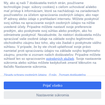
Viac ako 1.000.000 produktov
Doprava zadarmo u objednávok nad 100 € s DPH
Technická podpora
Termínované dodávky
ccp.user.init.failed.titl
Cenový dopyt (RFQ)
e
ccp.user.init.failed
O Conradovi