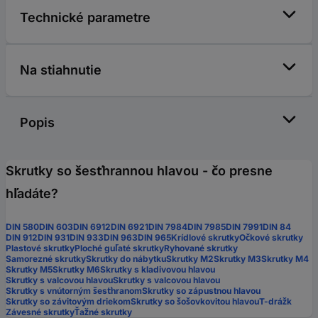
Technické parametre
Na stiahnutie
Popis
Skrutky so šesťhrannou hlavou - čo presne
hľadáte?
DIN 580
DIN 603
DIN 6912
DIN 6921
DIN 7984
DIN 7985
DIN 7991
DIN 84
DIN 912
DIN 931
DIN 933
DIN 963
DIN 965
Krídlové skrutky
Očkové skrutky
Plastové skrutky
Ploché guľaté skrutky
Ryhované skrutky
Samorezné skrutky
Skrutky do nábytku
Skrutky M2
Skrutky M3
Skrutky M4
Skrutky M5
Skrutky M6
Skrutky s kladivovou hlavou
Skrutky s valcovou hlavou
Skrutky s valcovou hlavou
Skrutky s vnútorným šesťhranom
Skrutky so zápustnou hlavou
Skrutky so závitovým driekom
Skrutky so šošovkovitou hlavou
T-drážk
Závesné skrutky
Ťažné skrutky