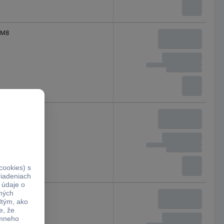
M8
M10
M10