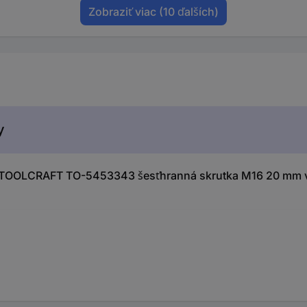
Zobraziť viac
(10 ďalších)
y
 TOOLCRAFT TO-5453343 šesťhranná skrutka M16 20 mm v