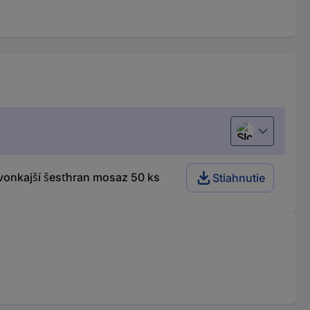
Slovenčina
onkajší šesťhran mosaz 50 ks
Stiahnutie