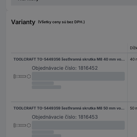
Varianty
(Všetky ceny sú bez DPH.)
Dĺž
TOOLCRAFT TO-5449356 šesťhranná skrutka M8 40 mm vonkajší šesťhran DIN 931 mosaz 100 ks
40
Objednávacie číslo:
1816452
TOOLCRAFT TO-5449359 šesťhranná skrutka M8 50 mm vonkajší šesťhran DIN 931 mosaz 100 ks
50
Objednávacie číslo:
1816453