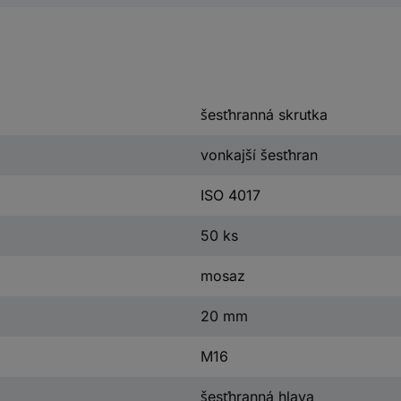
šesťhranná skrutka
vonkajší šesťhran
ISO 4017
50 ks
mosaz
20 mm
M16
šesťhranná hlava