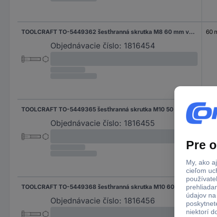
TOOLCRAFT TO-5449362 šesťhranná skrutka M8 60 mm vonkajší šesťhran DIN 931 mosaz 100 ks
60
Objednávacie číslo:
1816454
TOOLCRAFT TO-5449365 šesťhranná skrutka M10 50 mm vonkajší šesťhran DIN 931 mosaz 100 ks
50
Objednávacie číslo:
1816455
TOOLCRAFT TO-5449368 šesťhranná skrutka M10 60 mm vonkajší šesťhran DIN 931 mosaz 100 ks
60
Objednávacie číslo:
1816456