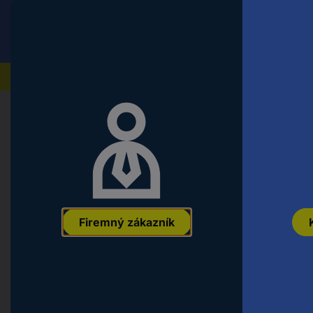
Conrad
Koncový zákazník
ceny s DPH
Naše produkty
Domov
Náradie a dielňa
Montážny a upevňovací ma
TOOLCRAFT TO-5453343 šesťhrann
šesťhran mosaz 50 ks
EAN:
4053199888726
Označenie výrobcu:
TO-5453343
Objednáva
Firemný zákazník