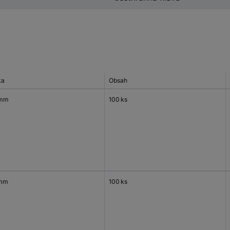
ka
Obsah
 mm
100 ks
 mm
100 ks