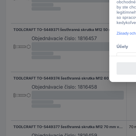
TOOLCRAFT TO-5449371 šesťhranná skrutka M12 50 mm vonkajší šesťhran DIN 931 mosaz 50 ks
50
Objednávacie číslo:
1816457
TOOLCRAFT TO-5449374 šesťhranná skrutka M12 60 mm vonkajší šesťhran DIN 931 mosaz 50 ks
60
Objednávacie číslo:
1816458
TOOLCRAFT TO-5449377 šesťhranná skrutka M12 70 mm vonkajší šesťhran DIN 931 mosaz 50 ks
70
Objednávacie číslo:
1816459