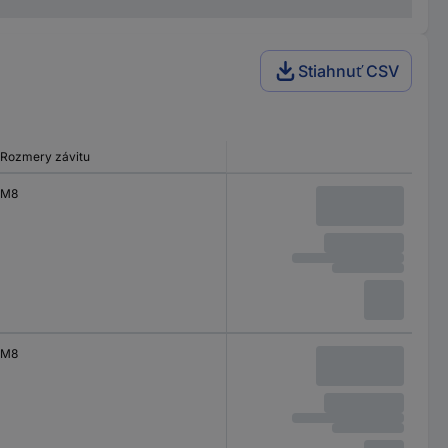
Stiahnuť CSV
Rozmery závitu
M8
M8