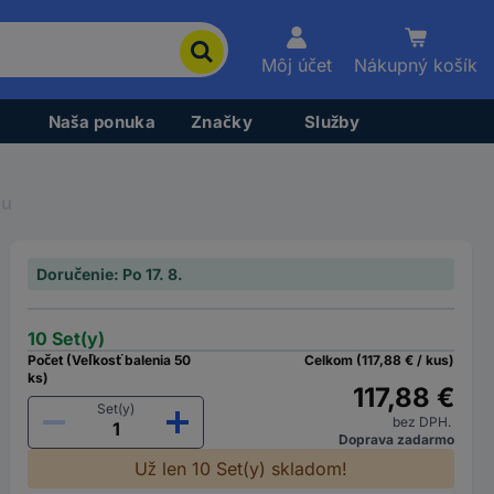
Môj účet
Nákupný košík
Naša ponuka
Značky
Služby
ou
Doručenie: Po 17. 8.
10 Set(y)
Počet (Veľkosť balenia 50
Celkom (117,88 € / kus)
ks)
117,88 €
Set(y)
bez DPH.
Doprava zadarmo
Už len 10 Set(y) skladom!