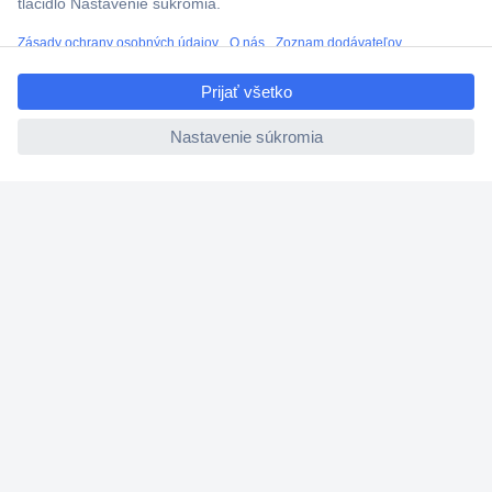
Technická podpora
ccp.user.init.failed.titl
Termínované dodávky
e
Cenový dopyt (RFQ)
ccp.user.init.failed
O Conradovi
Nastavenie súborov cookies
Nápoveda
Služby
Doporučujeme