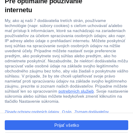
Viac ako 1.000.000 produktov
Doprava zadarmo u objednávok nad 100 € s DPH
ccp.user.init.failed.titl
Technická podpora
e
Termínované dodávky
ccp.user.init.failed