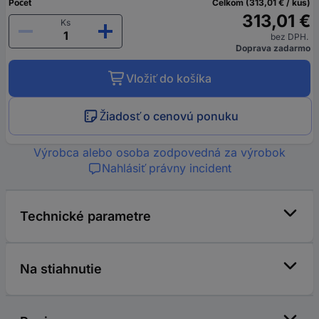
Počet
Celkom (313,01 € / kus)
313,01 €
Ks
bez DPH.
Doprava zadarmo
Vložiť do košíka
Žiadosť o cenovú ponuku
Výrobca alebo osoba zodpovedná za výrobok
Nahlásiť právny incident
Technické parametre
Na stiahnutie