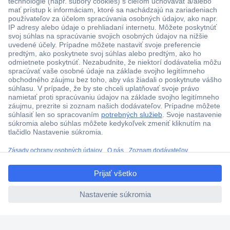
Viac ako 1.000.000 produktov
Doprava zadarmo u objednávok nad 100 € s DPH
Technická podpora
Termínované dodávky
ccp.user.init.failed.titl
Cenový dopyt (RFQ)
e
ccp.user.init.failed
O Conradovi
Nastavenie súborov cookies