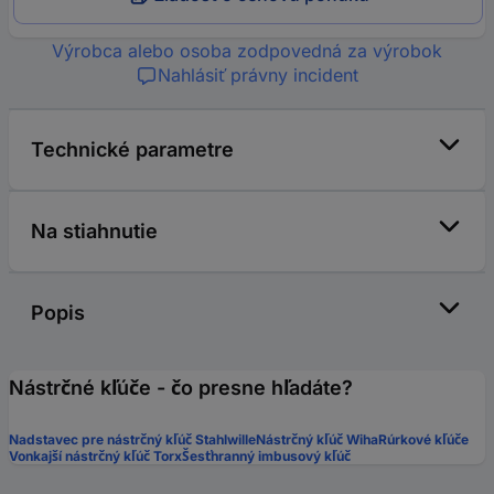
Výrobca alebo osoba zodpovedná za výrobok
Nahlásiť právny incident
Technické parametre
Na stiahnutie
Popis
Nástrčné kľúče - čo presne hľadáte?
Nadstavec pre nástrčný kľúč Stahlwille
Nástrčný kľúč Wiha
Rúrkové kľúče
Vonkajší nástrčný kľúč Torx
Šesťhranný imbusový kľúč