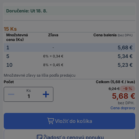
Doručenie: Ut 18. 8.
15 Ks
Množstevná
Zľava
Cena balenia
(bez DPH.)
cena (Ks)
1
5,68 €
-
5
5,34 €
6% = 0,34 €
10
5,23 €
8% = 0,45 €
Množstevné zľavy sa líšia podľa predajcu
Počet
Celkom (5,68 € / kus)
6,24 €
-9 %
Ks
5,68 €
bez DPH.
Cena dopravy
Vložiť do košíka
Žiadosť o cenovú ponuku