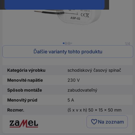
1/4
Ďalšie varianty tohto produktu
Kategória výrobku
schodiskový časový spínač
Menovité napätie
230 V
Spôsob montáže
zabudovateľný
Menovitý prúd
5 A
Rozmer.
(š x v x h) 50 x 15 x 50 mm
Na zoznam