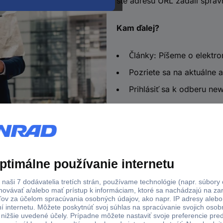
ste adresu URL zadali správ
Kam ďalej?
Články: Píšeme o elektro
Pozriete sa na aktuálne a
Prihlásiť sa k odberu new
o u objednávok nad 100 € s DPH
Technická podpora