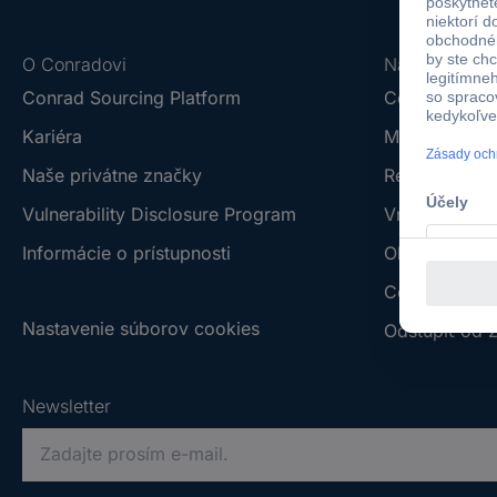
O Conradovi
Nápoveda
Conrad Sourcing Platform
Ceny dopravy
Kariéra
Možnosti pla
Naše privátne značky
Reklamácia
Vulnerability Disclosure Program
Vrátenie tova
Informácie o prístupnosti
Obchodné p
Centrum dok
Nastavenie súborov cookies
Odstúpiť od 
Newsletter
P
r
o