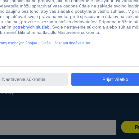
Služby
 a termín dodania
Naše služby
tby
Kalibračná služba
Káble v metráži
ru
Dopytový formulár
odmienky
E-Procurement
umentácie
zmluvy
P