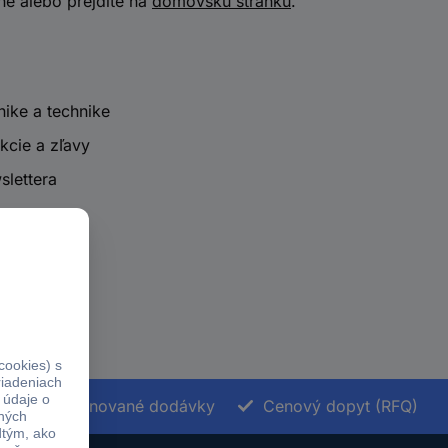
ne alebo prejdite na
domovskú stránku
.
nike a technike
kcie a zľavy
slettera
Termínované dodávky
Cenový dopyt (RFQ)