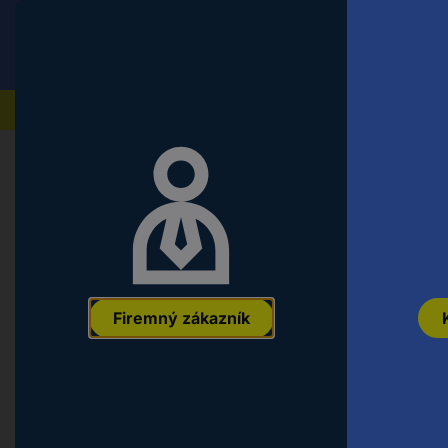
Conrad
Koncový zákazník
ceny s DPH
Naše produkty
Chyba 404 - Stránka nen
Firemný zákazník