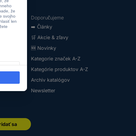
Doporučujeme
➡️
Články
🛒
Akcie & zľavy
🆕
Novinky
Kategorie značek A-Z
Kategórie produktov A-Z
Archiv katalógov
Newsletter
ridať sa