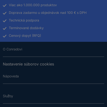
Viac ako 1.000.000 produktov
Doprava zadarmo u objednávok nad 100 € s DPH
Technická podpora
Termínované dodávky
Cenový dopyt (RFQ)
O Conradovi
Nastavenie súborov cookies
Nápoveda
Služby