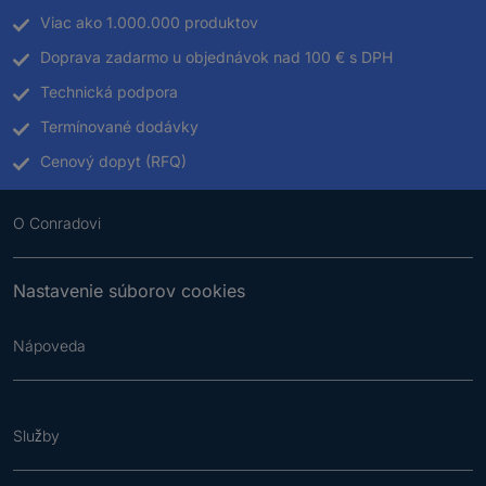
Viac ako 1.000.000 produktov
Doprava zadarmo u objednávok nad 100 € s DPH
Technická podpora
Termínované dodávky
Cenový dopyt (RFQ)
O Conradovi
Nastavenie súborov cookies
Nápoveda
Služby