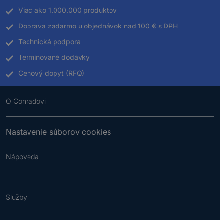
Viac ako 1.000.000 produktov
Doprava zadarmo u objednávok nad 100 € s DPH
Technická podpora
Termínované dodávky
Cenový dopyt (RFQ)
O Conradovi
Nastavenie súborov cookies
Nápoveda
Služby