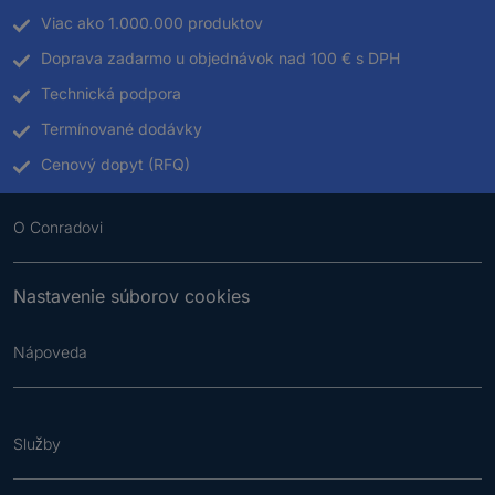
Viac ako 1.000.000 produktov
Doprava zadarmo u objednávok nad 100 € s DPH
Technická podpora
Termínované dodávky
Cenový dopyt (RFQ)
O Conradovi
Nastavenie súborov cookies
Nápoveda
Služby