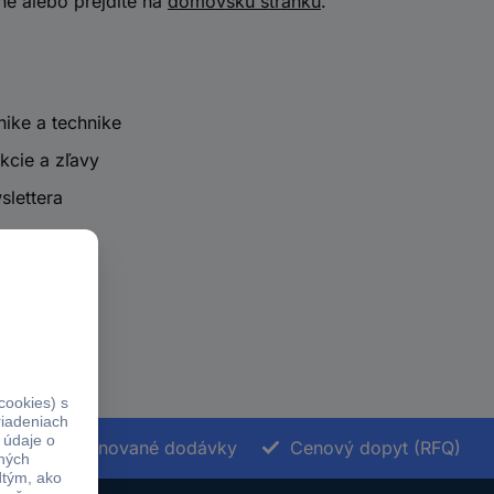
ne alebo prejdite na
domovskú stránku
.
nike a technike
kcie a zľavy
slettera
Termínované dodávky
Cenový dopyt (RFQ)