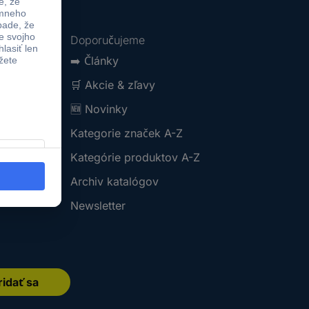
Doporučujeme
➡️
Články
🛒
Akcie & zľavy
🆕
Novinky
Kategorie značek A-Z
Kategórie produktov A-Z
Archiv katalógov
Newsletter
ridať sa