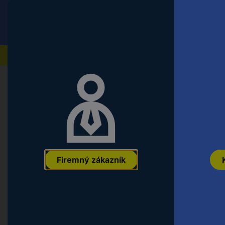
Conrad
Koncový zákazník
ceny s DPH
Naše produkty
Chyba 404 - Stránka nen
Firemný zákazník