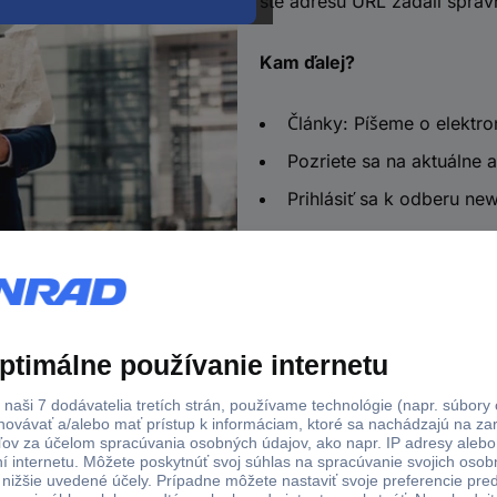
ste adresu URL zadali správ
Kam ďalej?
Články: Píšeme o elektro
Pozriete sa na aktuálne a
Prihlásiť sa k odberu new
o u objednávok nad 100 € s DPH
Technická podpora