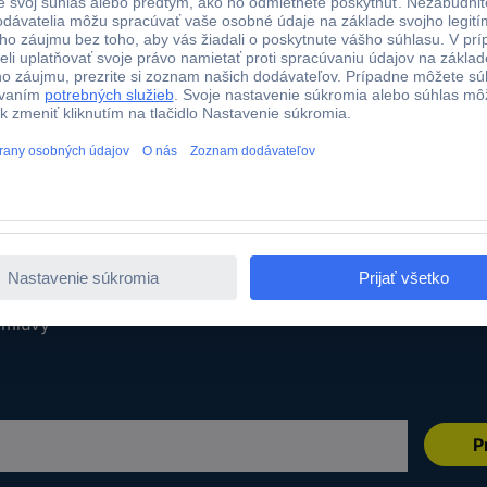
Služby
 a termín dodania
Naše služby
tby
Kalibračná služba
Káble v metráži
ru
Dopytový formulár
odmienky
E-Procurement
umentácie
zmluvy
P