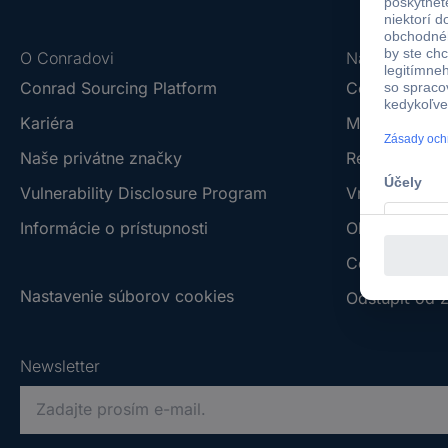
O Conradovi
Nápoveda
Conrad Sourcing Platform
Ceny dopravy
Kariéra
Možnosti pla
Naše privátne značky
Reklamácia
Vulnerability Disclosure Program
Vrátenie tova
Informácie o prístupnosti
Obchodné p
Centrum dok
Nastavenie súborov cookies
Odstúpiť od 
Newsletter
P
r
o