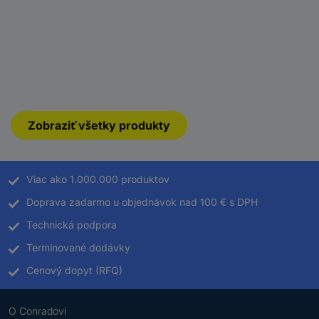
Zobraziť všetky produkty
Viac ako 1.000.000 produktov
Doprava zadarmo u objednávok nad 100 € s DPH
Technická podpora
Termínované dodávky
Cenový dopyt (RFQ)
O Conradovi