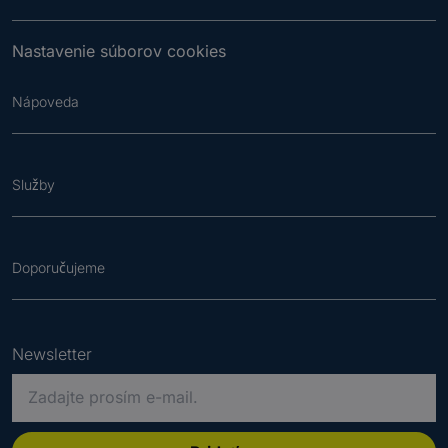
Nastavenie súborov cookies
Nápoveda
Služby
Doporučujeme
Newsletter
P
r
o