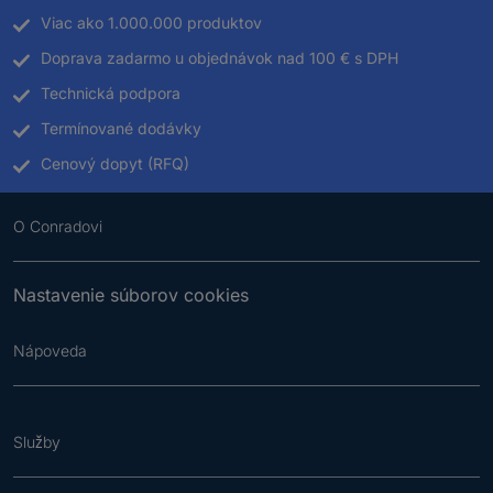
Viac ako 1.000.000 produktov
Doprava zadarmo u objednávok nad 100 € s DPH
Technická podpora
Termínované dodávky
Cenový dopyt (RFQ)
O Conradovi
Nastavenie súborov cookies
Nápoveda
Služby