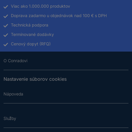
Viac ako 1.000.000 produktov
Doprava zadarmo u objednávok nad 100 € s DPH
Technická podpora
Termínované dodávky
Cenový dopyt (RFQ)
O Conradovi
Nastavenie súborov cookies
Nápoveda
Služby