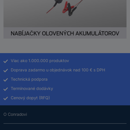
Viac ako 1.000.000 produktov
Doprava zadarmo u objednávok nad 100 € s DPH
Technická podpora
Termínované dodávky
Cenový dopyt (RFQ)
O Conradovi