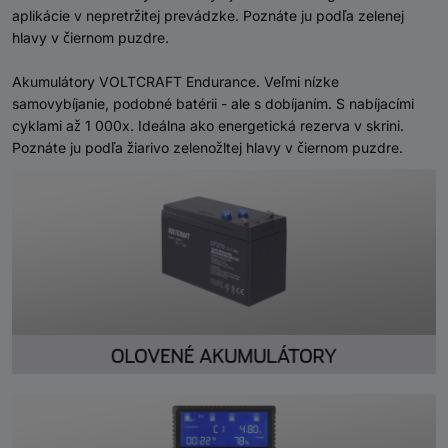
aplikácie v nepretržitej prevádzke. Poznáte ju podľa zelenej
hlavy v čiernom puzdre.
Akumulátory VOLTCRAFT Endurance. Veľmi nízke
samovybíjanie, podobné batérii - ale s dobíjaním. S nabíjacími
cyklami až 1 000x. Ideálna ako energetická rezerva v skrini.
Poznáte ju podľa žiarivo zelenožltej hlavy v čiernom puzdre.