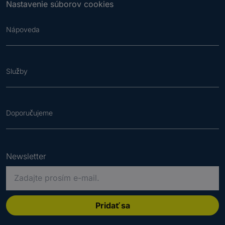
Nastavenie súborov cookies
Nápoveda
Služby
Doporučujeme
Newsletter
P
r
o
s
Pridať sa
í