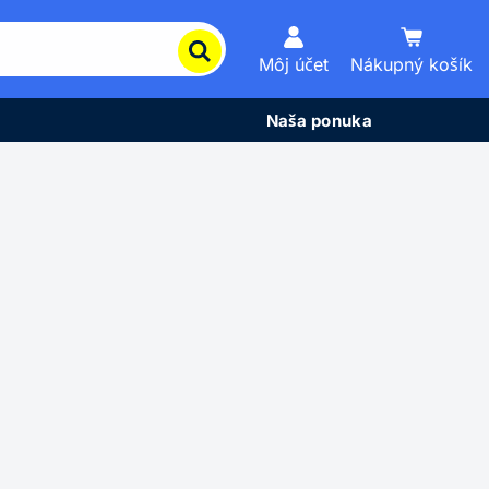
Môj účet
Nákupný košík
Naša ponuka