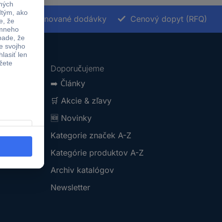
Termínované dodávky
Cenový dopyt (RFQ)
Doporučujeme
➡️
Články
🛒
Akcie & zľavy
🆕
Novinky
Kategorie značek A-Z
Kategórie produktov A-Z
Archiv katalógov
Newsletter