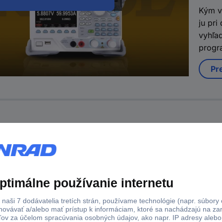
Kým v
ju pr
vyhľad
progr
Pre