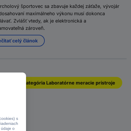
rcholový športovec sa zbavuje každej záťaže, vývojár
i dosahovaní maximálneho výkonu musí dokonca
ávať. Zvlášť vtedy, ak je elektronická a
amovateľná zároveň.
čítať celý článok
Kategória Laboratórne meracie prístroje