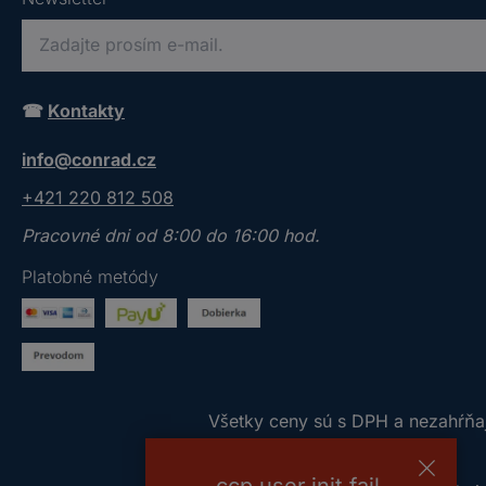
P
r
o
Newsletter
☎
Kontakty
s
í
P
info@conrad.cz
m
r
z
o
+421 220 812 508
a
s
Pracovné dni od 8:00 do 16:00 hod.
d
í
a
Platobné metódy
m
j
z
t
a
e
d
p
a
l
j
V
Všetky ceny sú s DPH a nezahŕňaj
a
t
š
t
e
e