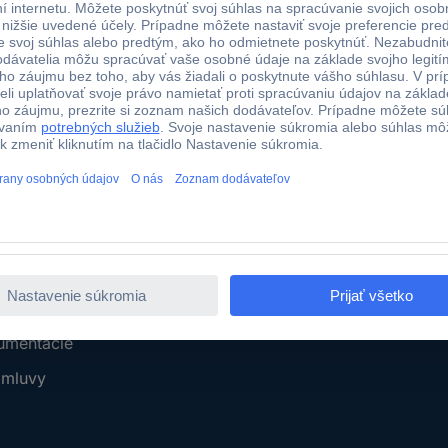
o u objednávok nad 100 € s DPH
Technická podpora
Služby
 a termín dodania
Naše služby
tby
Kalibračná služba
Káble v metráži
ru
Dopytový formulár
odmienky
E-Procurement
umentácie
zmluvy