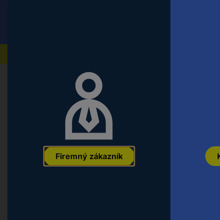
Conrad
Koncový zákazník
ceny s DPH
Naše produkty
Články
Laboratórna technika
Články
Labo
Vybavenie budov a Smart Living
Firemný zákazník
Náradie a dielňa
Elektromechanika a súčiastky
Automatizácia