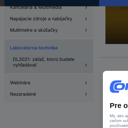
Kancelária & Multimédiá
Napájacie zdroje a nabíjačky
Multimetre a skúšačky
Laboratórna technika
DL3021: záťaž, ktorú budete
vyhľadávať
Webináre
Nezaradené