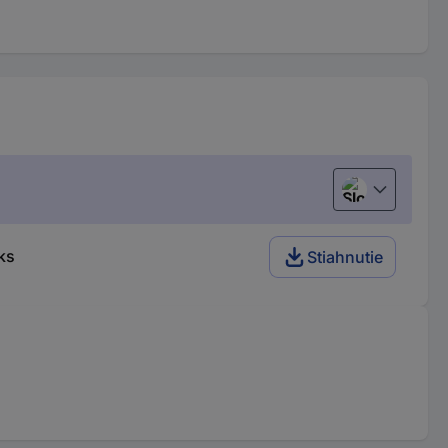
Slovenčina
ks
Stiahnutie