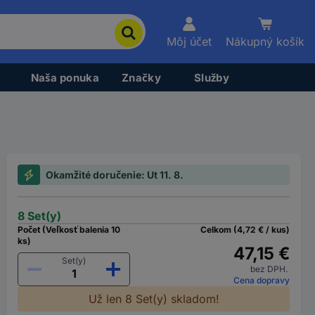
Môj účet
Nákupný košík
Naša ponuka
Značky
Služby
Okamžité doručenie: Ut 11. 8.
8 Set(y)
Počet (Veľkosť balenia 10
Celkom (4,72 € / kus)
ks)
47,15 €
Set(y)
bez DPH.
Cena dopravy
Už len 8 Set(y) skladom!