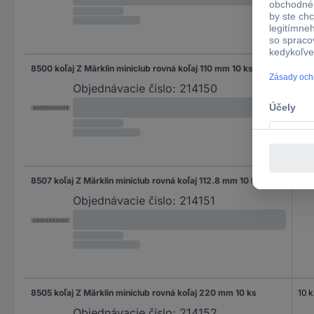
8500 koľaj Z Märklin miniclub rovná koľaj 110 mm 10 ks
10 k
Objednávacie číslo:
214150
8507 koľaj Z Märklin miniclub rovná koľaj 112.8 mm 10 ks
10 k
Objednávacie číslo:
214151
8505 koľaj Z Märklin miniclub rovná koľaj 220 mm 10 ks
10 k
Objednávacie číslo:
214152