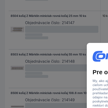
8504 koľaj Z Märklin miniclub rovná koľaj 25 mm 10 ks
10 k
Objednávacie číslo:
214147
8503 koľaj Z Märklin miniclub rovná koľaj 55 mm 10 ks
10 k
Objednávacie číslo:
214148
8506 koľaj Z Märklin miniclub rovná koľaj 108.6 mm 10 ks
10 k
Objednávacie číslo:
214149