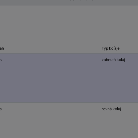
ah
Typ koľaje
s
zahnutá koľaj
s
rovná koľaj