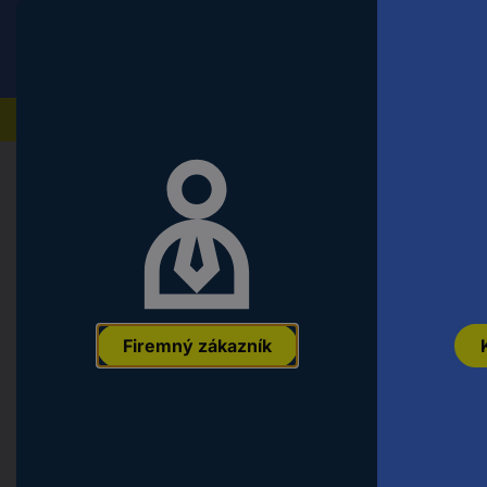
Conrad
Koncový zákazník
ceny s DPH
Naše produkty
Domov
Auto, voľný čas a domácnosť
Modely želez
8531 koľaj Z Märklin miniclub zahn
EAN:
4001883085319
Označenie výrobcu:
8531
Objednávacie číslo
Firemný zákazník