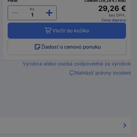
Počet
Celkom (29,26 € / kus)
29,26 €
Ks
bez DPH.
Cena dopravy
Vložiť do košíka
Žiadosť o cenovú ponuku
Výrobca alebo osoba zodpovedná za výrobok
Nahlásiť právny incident