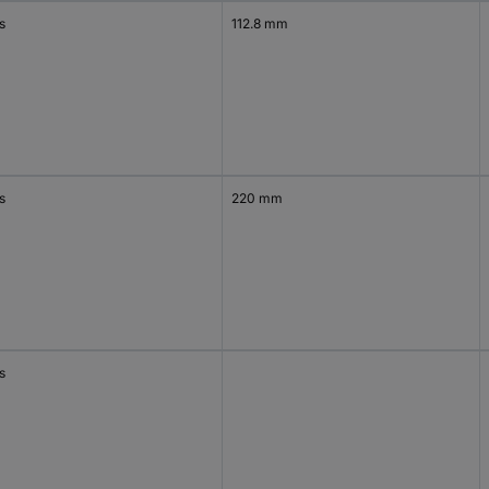
s
112.8 mm
s
220 mm
s