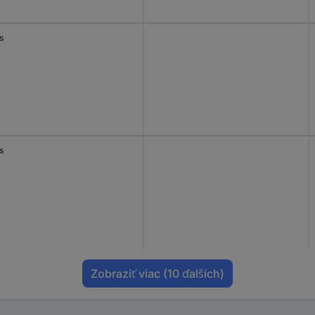
s
s
Zobraziť viac
(10 ďalších)