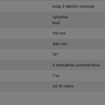
koľaj Z Märklin miniclub
výhybka
ľavá
110 mm
490 mm
13°
S manuálnou prevodovkou
1 ks
od 15 rokov