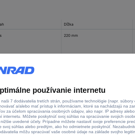
ah
Dĺžka
s
220 mm
s
25 mm
s
55 mm