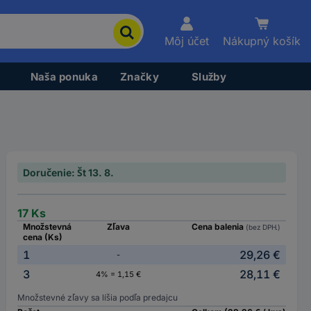
Môj účet
Nákupný košík
Naša ponuka
Značky
Služby
Doručenie: Št 13. 8.
17 Ks
Množstevná
Zľava
Cena balenia
(bez DPH.)
cena (Ks)
1
29,26 €
-
3
28,11 €
4% = 1,15 €
Množstevné zľavy sa líšia podľa predajcu