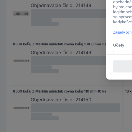
Objednávacie číslo:
214148
8506 koľaj Z Märklin miniclub rovná koľaj 108.6 mm 10 ks
10 k
Objednávacie číslo:
214149
8500 koľaj Z Märklin miniclub rovná koľaj 110 mm 10 ks
10 k
Objednávacie číslo:
214150