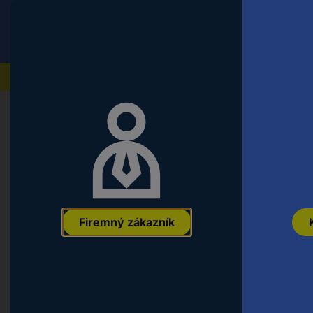
Conrad
Koncový zákazník
ceny s DPH
Naše produkty
Domov
Auto, voľný čas a domácnosť
Modely želez
8565 koľaj Z Märklin miniclub výhy
EAN:
4001883085654
Označenie výrobcu:
8565
Objednávacie čísl
Firemný zákazník