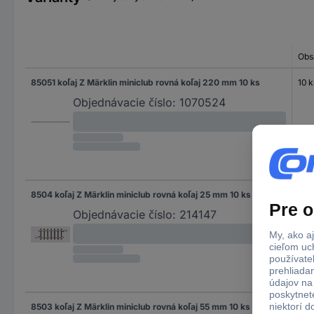
Obs
85051 koľaj Z Märklin miniclub rovná koľaj 220 mm 10 ks
10 k
Objednávacie číslo:
1070524
8504 koľaj Z Märklin miniclub rovná koľaj 25 mm 10 ks
10 k
Objednávacie číslo:
214147
8503 koľaj Z Märklin miniclub rovná koľaj 55 mm 10 ks
10 k