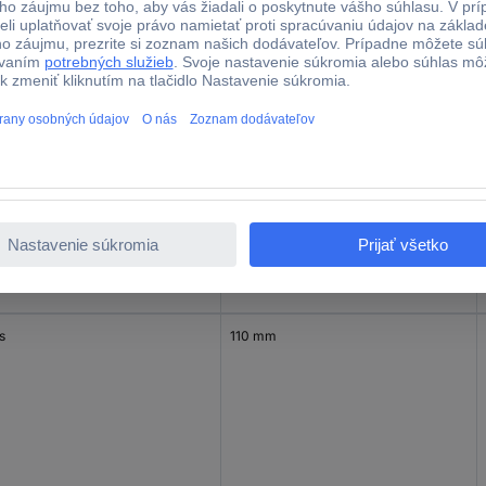
s
108.6 mm
s
110 mm