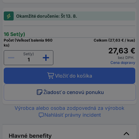
Okamžité doručenie: Št 13. 8.
16 Set(y)
Počet (Veľkosť balenia 960
Celkom (27,63 € / kus)
ks)
27,63 €
Set(y)
bez DPH.
Cena dopravy
Vložiť do košíka
Žiadosť o cenovú ponuku
Výrobca alebo osoba zodpovedná za výrobok
Nahlásiť právny incident
Hlavné benefity