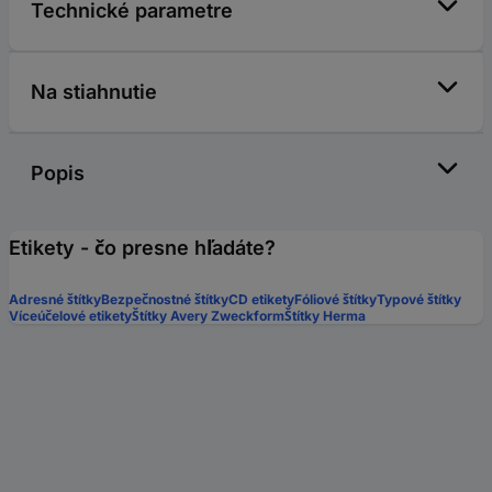
Technické parametre
Na stiahnutie
Popis
Etikety - čo presne hľadáte?
Adresné štítky
Bezpečnostné štítky
CD etikety
Fóliové štítky
Typové štítky
Víceúčelové etikety
Štítky Avery Zweckform
Štítky Herma