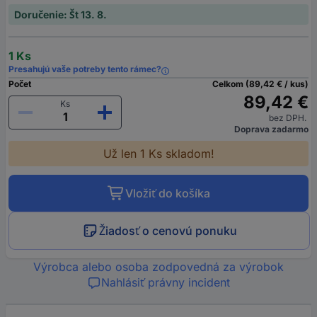
Doručenie: Št 13. 8.
1 Ks
Presahujú vaše potreby tento rámec?
Počet
Celkom (89,42 € / kus)
89,42 €
Ks
bez DPH.
Doprava zadarmo
Už len 1 Ks skladom!
Vložiť do košíka
Žiadosť o cenovú ponuku
Výrobca alebo osoba zodpovedná za výrobok
Nahlásiť právny incident