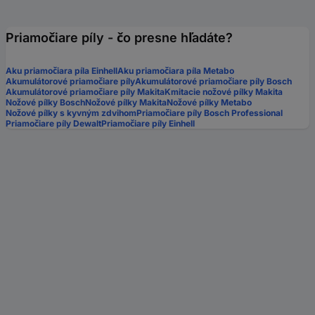
Priamočiare píly - čo presne hľadáte?
Aku priamočiara píla Einhell
Aku priamočiara píla Metabo
Akumulátorové priamočiare píly
Akumulátorové priamočiare píly Bosch
Akumulátorové priamočiare píly Makita
Kmitacie nožové pílky Makita
Nožové pílky Bosch
Nožové pílky Makita
Nožové pílky Metabo
Nožové pílky s kyvným zdvihom
Priamočiare píly Bosch Professional
Priamočiare píly Dewalt
Priamočiare píly Einhell