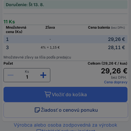
Doručenie: Št 13. 8.
11 Ks
Množstevná
Zľava
Cena balenia
(bez DPH.)
cena (Ks)
1
29,26 €
-
3
28,11 €
4% = 1,15 €
Množstevné zľavy sa líšia podľa predajcu
Počet
Celkom (29,26 € / kus)
29,26 €
Ks
bez DPH.
Cena dopravy
Vložiť do košíka
Žiadosť o cenovú ponuku
Výrobca alebo osoba zodpovedná za výrobok