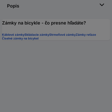
Popis
Zámky na bicykle - čo presne hľadáte?
Káblové zámky
Skládacie zámky
Strmeňové zámky
Zámky reťaze
Číselné zámky na bicykel