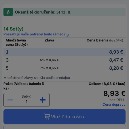
Okamžité doručenie: Št 13. 8.
14 Set(y)
Presahujú vaše potreby tento rámec?
Množstevná
Zľava
Cena balenia
(bez DPH.)
cena (Set(y))
1
8,93 €
-
3
8,47 €
5% = 0,46 €
5
8,28 €
7% = 0,65 €
Množstevné zľavy sa líšia podľa predajcu
Počet (Veľkosť balenia 5
Celkom (8,93 € / kus)
ks)
8,93 €
Set(y)
bez DPH.
Cena dopravy
Vložiť do košíka