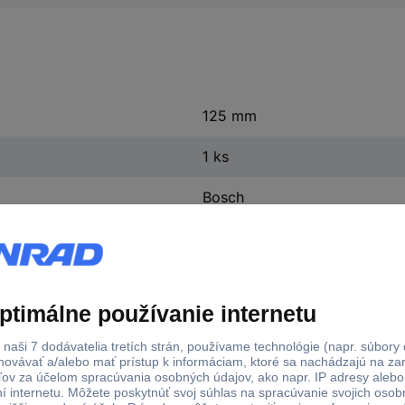
125 mm
1 ks
Bosch
áno
y