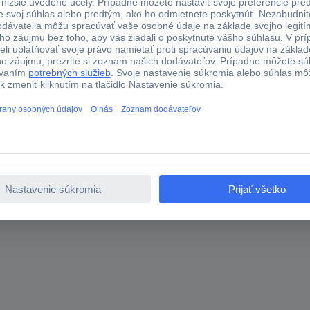
Ochranný brúsny kryt pre GWS 9-125, GWS 9-125 P; GWS 
e práce. Kódované tak, aby zostalo bezpečne na svojom mieste. Dige
 GWS 9-125 P; GWS 9-125 S Professional.