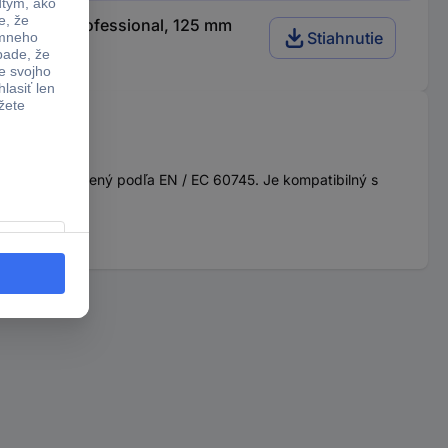
9-125 S Professional, 125 mm
Stiahnutie
stor je vyrobený podľa EN / EC 60745. Je kompatibilný s