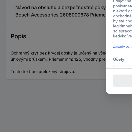
Návod na obsluhu a bezpečnostné pokyny 2208084 
Bosch Accessories 2608000678 Priemer 1
Popis
Ochranný kryt bez krycej dosky je určený na všeobecné brúsn
uhlovými brúskami. Priemer mm: 125, vhodný pre: GWS 9-125;
Tento text bol preložený strojovo.