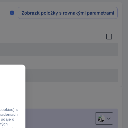
Zobraziť položky s rovnakými parametrami
Slovenčina