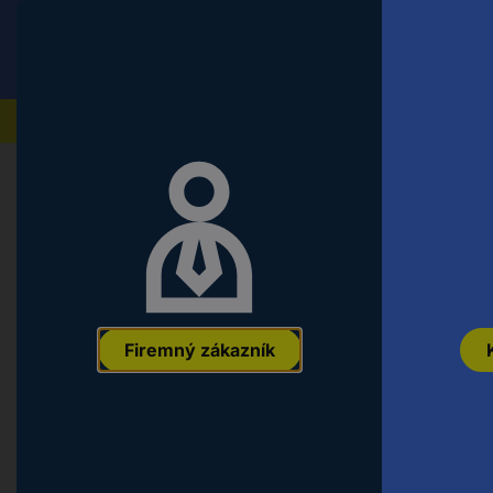
Conrad
Koncový zákazník
ceny s DPH
Naše produkty
Domov
Náradie a dielňa
Príslušenstvo pre elektric
Ochranný brúsny kryt pre GWS 9-1
Professional, 125 mm Bosch Acces
EAN:
3165140942416
Označenie výrobcu:
2608000678
Objednávac
Firemný zákazník