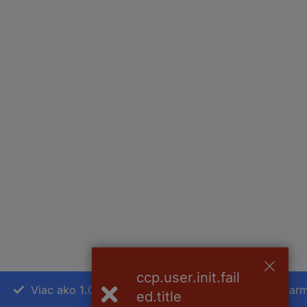
ccp.user.init.fail
Viac ako 1.000.000 produktov
Doprava zadarm
ed.title