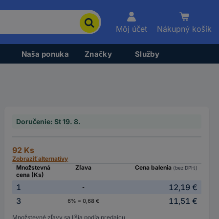
Môj účet
Nákupný košík
Naša ponuka
Značky
Služby
Doručenie: St 19. 8.
92 Ks
Zobraziť alternatívy
Množstevná
Zľava
Cena balenia
(bez DPH.)
cena (Ks)
1
12,19 €
-
3
11,51 €
6% = 0,68 €
Množstevné zľavy sa líšia podľa predajcu