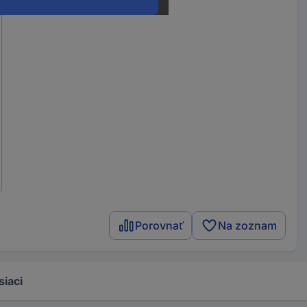
Porovnať
Na zoznam
siaci