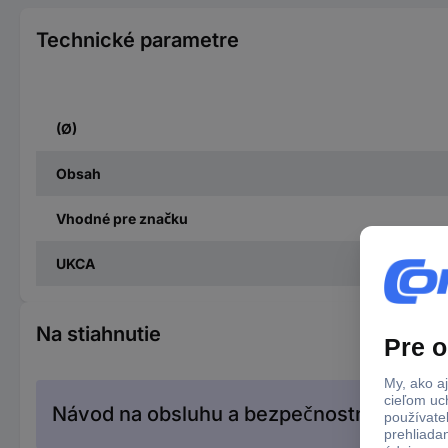
Technické parametre
(Ø)
Obsah
Vhodné pre značku
UKCA
Na stiahnutie
Návod na obsluhu a bezpečnostné pokyn