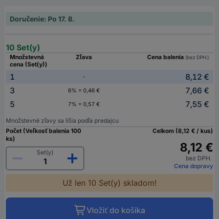
Doručenie: Po 17. 8.
10 Set(y)
Množstevná
Zľava
Cena balenia
(bez DPH.)
cena (Set(y))
1
8,12 €
-
3
7,66 €
6% = 0,46 €
5
7,55 €
7% = 0,57 €
Množstevné zľavy sa líšia podľa predajcu
Počet (Veľkosť balenia 100
Celkom (8,12 € / kus)
ks)
8,12 €
Set(y)
bez DPH.
Cena dopravy
Už len 10 Set(y) skladom!
Vložiť do košíka