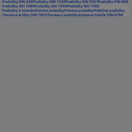
Podložky DIN 440
Podložky DIN 7349
Podložky DIN 9021
Podložky DIN 988
Podložky ISO 7089
Podložky ISO 7090
Podložky ISO 7093
Podložky k blatníku
Poistné podložky
Poistné podložky
Prítlačné podložky
Tesniace krúžky DIN 7603
Tesniace podložky
Upínacie kotúče DIN 6796