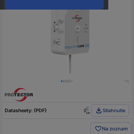
1/5
Datasheety: (PDF)
Stiahnutie
Na zoznam