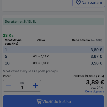
Na zoznam
Doručenie: Št 13. 8.
23 Ks
Množstevná
Zľava
Cena balenia
(bez DPH.)
cena (Ks)
1
3,89 €
-
5
3,67 €
6% = 0,22 €
10
3,58 €
8% = 0,31 €
Množstevné zľavy sa líšia podľa predajcu
Počet
Celkom (3,89 € / kus)
3,89 €
Ks
bez DPH.
Cena dopravy
Vložiť do košíka