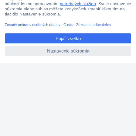
Termínované dodávky
Cenový dopyt (RFQ)
ccp.user.init.failed.titl
e
O Conradovi
ccp.user.init.failed
Nastavenie súborov cookies
Nápoveda
Služby
Doporučujeme