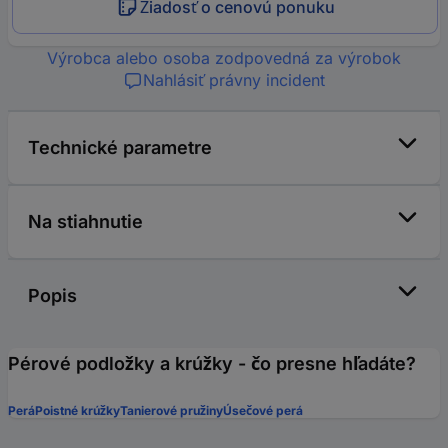
Žiadosť o cenovú ponuku
Výrobca alebo osoba zodpovedná za výrobok
Nahlásiť právny incident
Technické parametre
Na stiahnutie
Popis
Pérové podložky a ​​krúžky - čo presne hľadáte?
Perá
Poistné krúžky
Tanierové pružiny
Úsečové perá