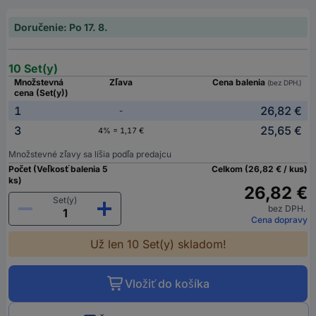
Doručenie: Po 17. 8.
10 Set(y)
Množstevná
Zľava
Cena balenia
(bez DPH.)
cena (Set(y))
1
26,82 €
-
3
25,65 €
4% = 1,17 €
Množstevné zľavy sa líšia podľa predajcu
Počet (Veľkosť balenia 5
Celkom (26,82 € / kus)
ks)
26,82 €
Set(y)
bez DPH.
Cena dopravy
Už len 10 Set(y) skladom!
Vložiť do košíka