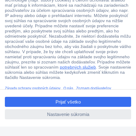
Viac ako 1.000.000 produktov
Doprava zadarmo u objednávok nad 100 € s DPH
Technická podpora
Termínované dodávky
ccp.user.init.failed.titl
Cenový dopyt (RFQ)
e
ccp.user.init.failed
O Conradovi
Nastavenie súborov cookies