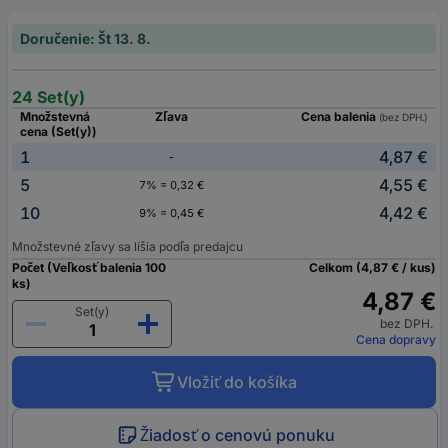
Doručenie: Št 13. 8.
24 Set(y)
Množstevná
Zľava
Cena balenia
(bez DPH.)
cena (Set(y))
1
4,87 €
-
5
4,55 €
7% = 0,32 €
10
4,42 €
9% = 0,45 €
Množstevné zľavy sa líšia podľa predajcu
Počet (Veľkosť balenia 100
Celkom (4,87 € / kus)
ks)
4,87 €
Set(y)
bez DPH.
Cena dopravy
Vložiť do košíka
Žiadosť o cenovú ponuku