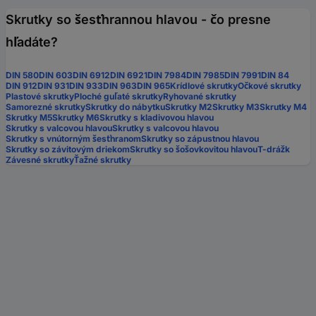
Skrutky so šesťhrannou hlavou - čo presne
hľadáte?
DIN 580
DIN 603
DIN 6912
DIN 6921
DIN 7984
DIN 7985
DIN 7991
DIN 84
DIN 912
DIN 931
DIN 933
DIN 963
DIN 965
Krídlové skrutky
Očkové skrutky
Plastové skrutky
Ploché guľaté skrutky
Ryhované skrutky
Samorezné skrutky
Skrutky do nábytku
Skrutky M2
Skrutky M3
Skrutky M4
Skrutky M5
Skrutky M6
Skrutky s kladivovou hlavou
Skrutky s valcovou hlavou
Skrutky s valcovou hlavou
Skrutky s vnútorným šesťhranom
Skrutky so zápustnou hlavou
Skrutky so závitovým driekom
Skrutky so šošovkovitou hlavou
T-drážk
Závesné skrutky
Ťažné skrutky