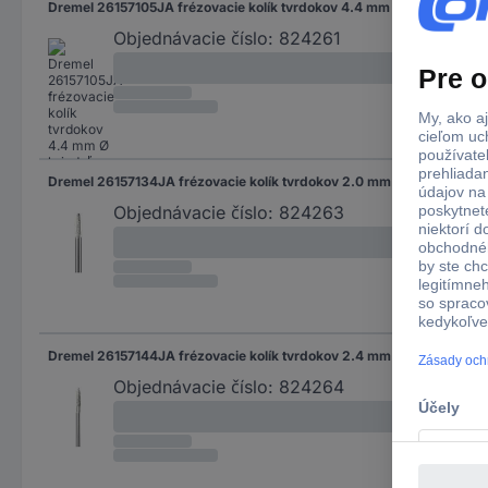
Dremel 26157105JA frézovacie kolík tvrdokov 4.4 mm Ø hriadeľa 3.2 mm
4.4
Objednávacie číslo:
824261
Dremel 26157134JA frézovacie kolík tvrdokov 2.0 mm Ø hriadeľa 2.4 mm
2.0
Objednávacie číslo:
824263
Dremel 26157144JA frézovacie kolík tvrdokov 2.4 mm Ø hriadeľa 3.2 mm
2.4
Objednávacie číslo:
824264