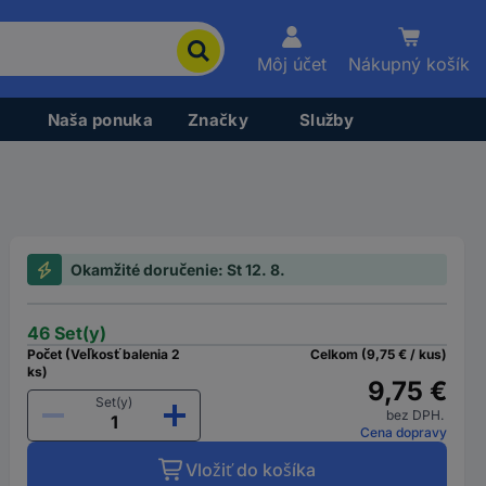
Môj účet
Nákupný košík
Naša ponuka
Značky
Služby
Okamžité doručenie: St 12. 8.
46 Set(y)
Počet (Veľkosť balenia 2
Celkom (9,75 € / kus)
ks)
9,75 €
Set(y)
bez DPH.
Cena dopravy
Vložiť do košíka