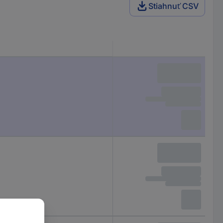
Stiahnuť CSV