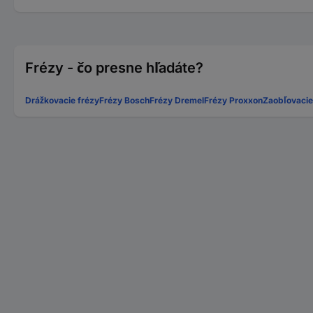
Frézy - čo presne hľadáte?
Drážkovacie frézy
Frézy Bosch
Frézy Dremel
Frézy Proxxon
Zaobľovacie