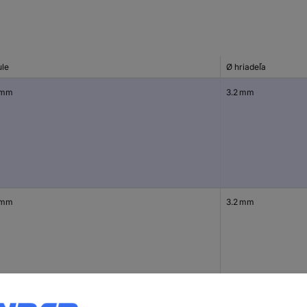
ule
Ø hriadeľa
 mm
3.2 mm
 mm
3.2 mm