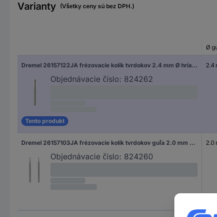
Varianty
(Všetky ceny sú bez DPH.)
Ø g
Dremel 26157122JA frézovacie kolík tvrdokov 2.4 mm Ø hriadeľa 3.2 mm
2.4
Objednávacie číslo:
824262
Tento produkt
Dremel 26157103JA frézovacie kolík tvrdokov guľa 2.0 mm Ø hriadeľa 3.2 mm
2.0
Objednávacie číslo:
824260