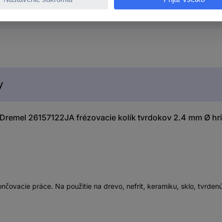
y
remel 26157122JA frézovacie kolík tvrdokov 2.4 mm Ø hr
ončovacie práce. Na použitie na drevo, nefrit, keramiku, sklo, tvrde