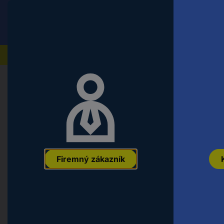
Conrad
Koncový zákazník
ceny s DPH
Naše produkty
Domov
Náradie a dielňa
Príslušenstvo pre elektric
Dremel 26157122JA frézovacie kolí
mm
EAN:
8710364044856
Označenie výrobcu:
26157122JA
Objednávac
Firemný zákazník