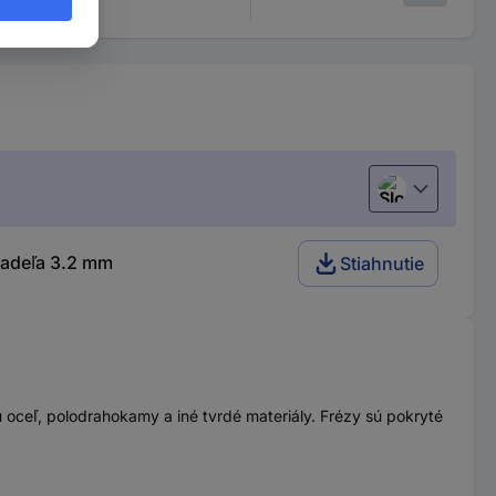
Slovenčina
iadeľa 3.2 mm
Stiahnutie
nú oceľ, polodrahokamy a iné tvrdé materiály. Frézy sú pokryté