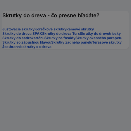
Skrutky do dreva - čo presne hľadáte?
Justovacie skrutky
Korečkové skrutky
Rámové skrutky
Skrutky do dreva SPAX
Skrutky do dreva Torx
Skrutky do drevotriesky
Skrutky do sadrokartónu
Skrutky na fasády
Skrutky okenného parapetu
Skrutky so zápustnou hlavou
Skrutky zadného panelu
Terasové skrutky
Šesťhranné skrutky do dreva