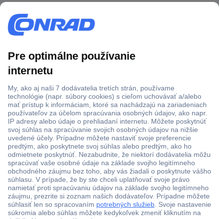
Viac ako 1.000.000 produktov
Doprava zadarmo u objednávok nad 100 € s DPH
Technická podpora
Termínované dodávky
Cenový dopyt (RFQ)
O Conradovi