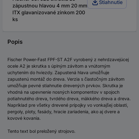
Stiahnutie
zápustnou hlavou 4 mm 20 mm
ITX glavanizované zinkom 200
ks
Popis
Fischer Power-Fast FPF-ST A2F vyrobený z nehrdzavejúcej
ocele A2 je skrutka s úplným závitom a vnútorným
uchytením do hviezdy. Zapustená hlava umožňuje
zapustenú montáž do dreva. Verzia s čiastočným závitom
umožňuje pevné stiahnutie drevených prvkov. Skrutka je
vhodná na upevnenie nosných komponentov v spojoch
potiahnutého dreva, tvrdého dreva, mäkkého dreva a dreva.
Napríklad pre všetky drevené prípojky vo vonkajšej oblasti,
pergoly, ploty, fasády, hracie zariadenia, ako aj dvere a
kovové kovania.
Tento text bol preložený strojovo.