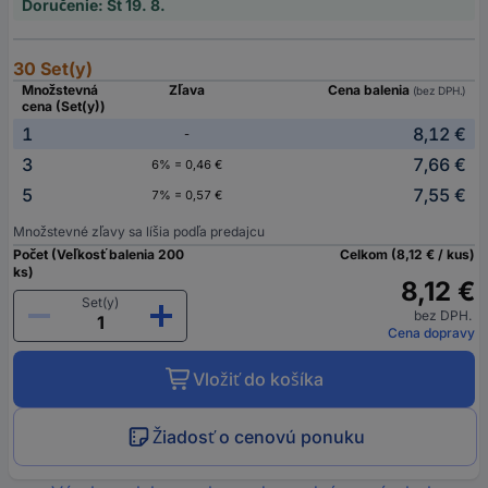
Doručenie: St 19. 8.
30 Set(y)
Množstevná
Zľava
Cena balenia
(bez DPH.)
cena (Set(y))
1
8,12 €
-
3
7,66 €
6% = 0,46 €
5
7,55 €
7% = 0,57 €
Množstevné zľavy sa líšia podľa predajcu
Počet (Veľkosť balenia 200
Celkom (8,12 € / kus)
ks)
8,12 €
Set(y)
bez DPH.
Cena dopravy
Vložiť do košíka
Žiadosť o cenovú ponuku