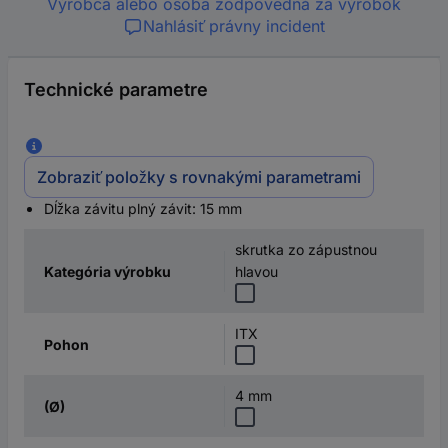
Výrobca alebo osoba zodpovedná za výrobok
Nahlásiť právny incident
Technické parametre
Zobraziť položky s rovnakými parametrami
Dĺžka závitu plný závit: 15 mm
skrutka zo zápustnou
Kategória výrobku
hlavou
ITX
Pohon
4 mm
(Ø)