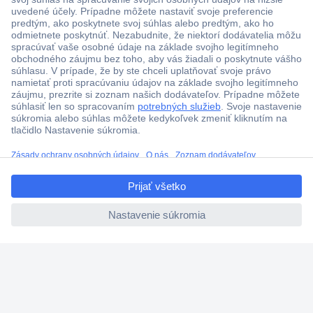
Viac ako 1.000.000 produktov
Doprava zadarmo u objednávok nad 100 € s DPH
Technická podpora
Termínované dodávky
Cenový dopyt (RFQ)
ccp.user.init.failed.titl
O Conradovi
e
ccp.user.init.failed
Nastavenie súborov cookies
Nápoveda
Služby