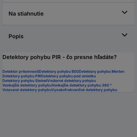
Na stiahnutie
Popis
Detektory pohybu PIR - čo presne hľadáte?
Detektor prítomnosti
Detektory pohybu BEG
Detektory pohybu Merten
Detektory pohybu PIR
Detektory pohybu pod omietku
Detektory pohybu Steinel
Vnútorné detektory pohybu
Vonkajšie detektory pohybu
Vonkajšie detektory pohybu 360 °
Vstavané detektory pohybu
Vysokofrekvenčné detektory pohybu