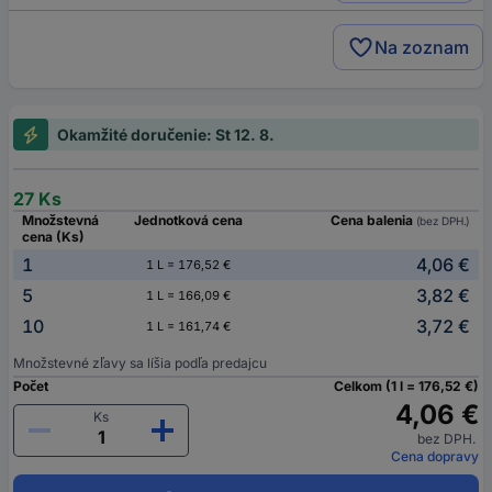
Na zoznam
Okamžité doručenie: St 12. 8.
27 Ks
Množstevná
Jednotková cena
Cena balenia
(bez DPH.)
cena (Ks)
1
4,06 €
1 L = 176,52 €
5
3,82 €
1 L = 166,09 €
10
3,72 €
1 L = 161,74 €
Množstevné zľavy sa líšia podľa predajcu
Počet
Celkom (1 l = 176,52 €)
4,06 €
Ks
bez DPH.
Cena dopravy