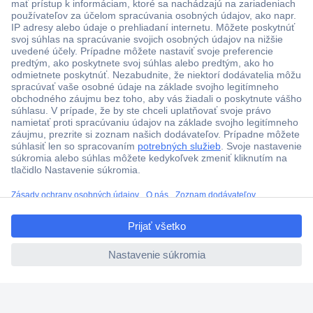
Viac ako 1.000.000 produktov
Doprava zadarmo u objednávok nad 100 € s DPH
Technická podpora
Termínované dodávky
Cenový dopyt (RFQ)
ccp.user.init.failed.titl
O Conradovi
e
ccp.user.init.failed
Nastavenie súborov cookies
Nápoveda