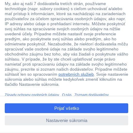
Viac ako 1.000.000 produktov
Doprava zadarmo u objednávok nad 100 € s DPH
Technická podpora
Termínované dodávky
ccp.user.init.failed.titl
Cenový dopyt (RFQ)
e
ccp.user.init.failed
O Conradovi