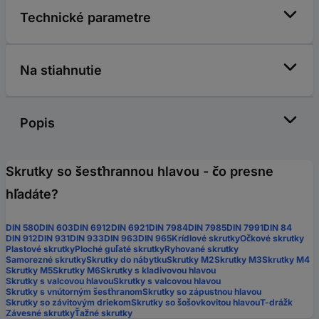
Technické parametre
Na stiahnutie
Popis
Skrutky so šesťhrannou hlavou - čo presne
hľadáte?
DIN 580
DIN 603
DIN 6912
DIN 6921
DIN 7984
DIN 7985
DIN 7991
DIN 84
DIN 912
DIN 931
DIN 933
DIN 963
DIN 965
Krídlové skrutky
Očkové skrutky
Plastové skrutky
Ploché guľaté skrutky
Ryhované skrutky
Samorezné skrutky
Skrutky do nábytku
Skrutky M2
Skrutky M3
Skrutky M4
Skrutky M5
Skrutky M6
Skrutky s kladivovou hlavou
Skrutky s valcovou hlavou
Skrutky s valcovou hlavou
Skrutky s vnútorným šesťhranom
Skrutky so zápustnou hlavou
Skrutky so závitovým driekom
Skrutky so šošovkovitou hlavou
T-drážk
Závesné skrutky
Ťažné skrutky