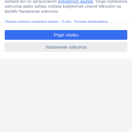
ccp.user.init.failed.titl
e
ccp.user.init.failed
Viac ako 1.000.000 produktov
Doprava zadarmo u objednávok nad 100 € s DPH
Technická podpora
Termínované dodávky
Cenový dopyt (RFQ)