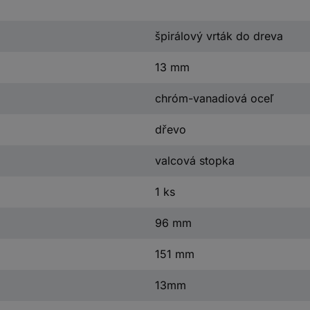
špirálový vrták do dreva
13 mm
chróm-vanadiová oceľ
dřevo
valcová stopka
1 ks
96 mm
151 mm
13mm