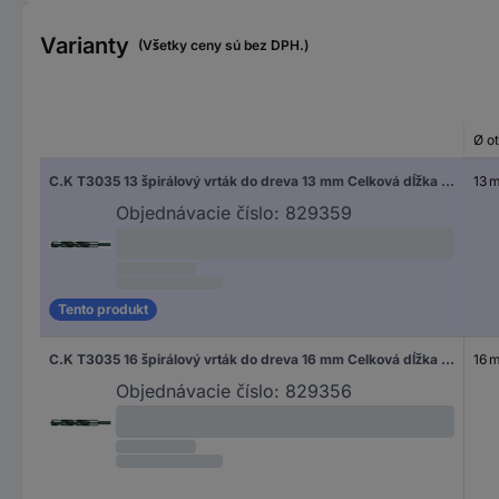
Varianty
(Všetky ceny sú bez DPH.)
Ø o
C.K T3035 13 špirálový vrták do dreva 13 mm Celková dĺžka 151 mm valcová stopka 1 ks
13 
Objednávacie číslo:
829359
Tento produkt
C.K T3035 16 špirálový vrták do dreva 16 mm Celková dĺžka 160 mm valcová stopka 1 ks
16 
Objednávacie číslo:
829356