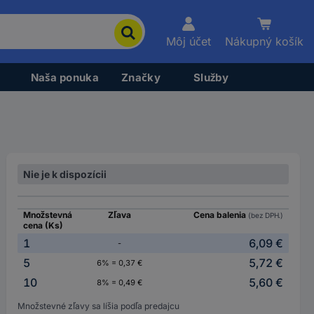
Môj účet
Nákupný košík
Naša ponuka
Značky
Služby
Nie je k dispozícii
Množstevná
Zľava
Cena balenia
(bez DPH.)
cena (Ks)
1
6,09 €
-
5
5,72 €
6% = 0,37 €
10
5,60 €
8% = 0,49 €
Množstevné zľavy sa líšia podľa predajcu