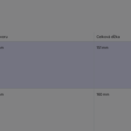
tvoru
Celková dĺžka
mm
151 mm
mm
160 mm