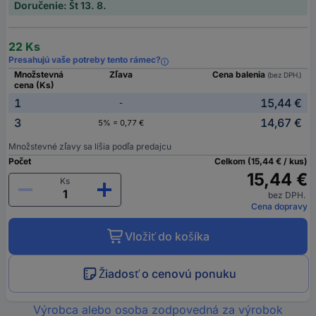
Doručenie: Št 13. 8.
22 Ks
Presahujú vaše potreby tento rámec?
Množstevná
Zľava
Cena balenia
(bez DPH.)
cena (Ks)
1
15,44 €
-
3
14,67 €
5% = 0,77 €
Množstevné zľavy sa líšia podľa predajcu
Počet
Celkom (15,44 € / kus)
15,44 €
Ks
bez DPH.
Cena dopravy
Vložiť do košíka
Žiadosť o cenovú ponuku
Výrobca alebo osoba zodpovedná za výrobok