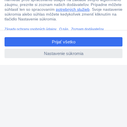
Viac ako 1.000.000 produktov
Doprava zadarmo u objednávok nad 100 € s DPH
Technická podpora
ccp.user.init.failed.titl
Termínované dodávky
e
Cenový dopyt (RFQ)
ccp.user.init.failed
O Conradovi
Nastavenie súborov cookies
Nápoveda
Služby