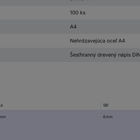
100 ks
A4
Nehrdzavejúca oceľ A4
Šesťhranný drevený nápis DI
ka
(Ø)
 mm
6 mm