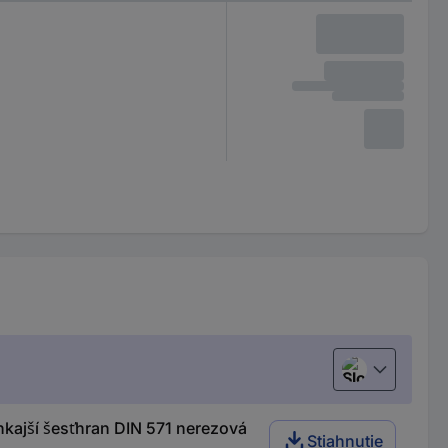
Slovenčina
ajší šesťhran DIN 571 nerezová
Stiahnutie