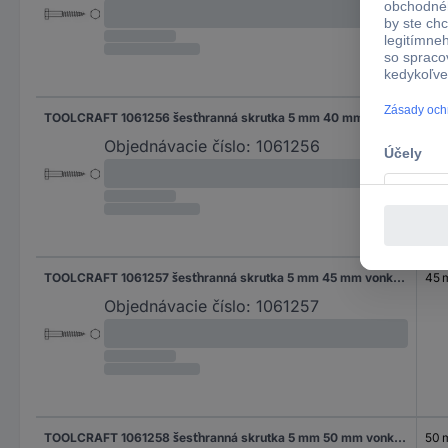
TOOLCRAFT 1061256 šesťhranná skrutka 5 mm 40 mm vonkajší šesťhran DIN 571 nerezová ocel A4 200 ks
40
Objednávacie číslo:
1061256
TOOLCRAFT 1061257 šesťhranná skrutka 5 mm 45 mm vonkajší šesťhran DIN 571 nerezová ocel A4 200 ks
45
Objednávacie číslo:
1061257
TOOLCRAFT 1061258 šesťhranná skrutka 5 mm 50 mm vonkajší šesťhran DIN 571 nerezová ocel A4 200 ks
50