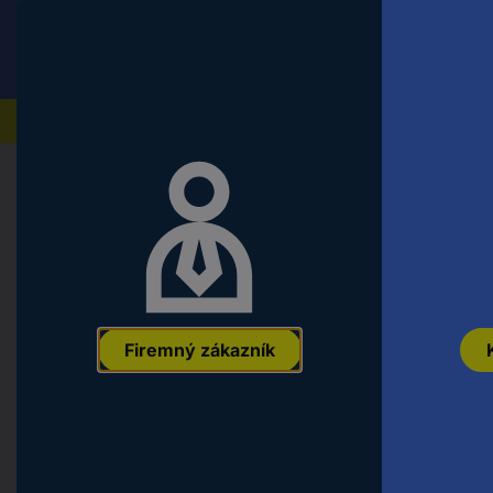
Conrad
Koncový zákazník
ceny s DPH
Naše produkty
Domov
Náradie a dielňa
Montážny a upevňovací ma
TOOLCRAFT 1061272 šesťhranná sk
šesťhran DIN 571 nerezová ocel A4
EAN:
4053199383047
Označenie výrobcu:
1061272
Objednávacie č
Firemný zákazník