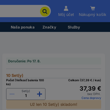
Môj účet
Nákupný košík
Naša ponuka
Značky
Služby
Doručenie: Po 17. 8.
10 Set(y)
Počet (Veľkosť balenia 100
Celkom (37,39 € / kus)
ks)
37,39 €
Set(y)
bez DPH.
Cena dopravy
Už len 10 Set(y) skladom!