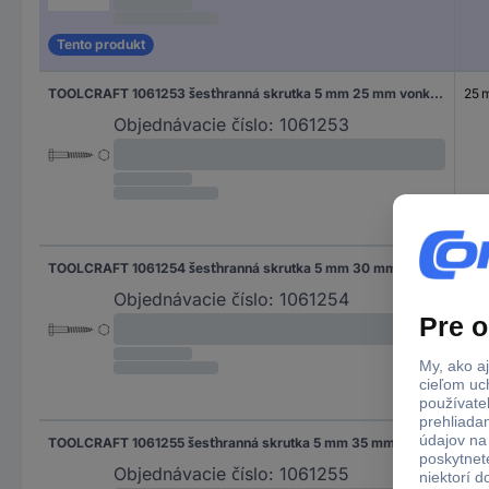
Tento produkt
TOOLCRAFT 1061253 šesťhranná skrutka 5 mm 25 mm vonkajší šesťhran DIN 571 nerezová ocel A4 200 ks
25 
Objednávacie číslo:
1061253
TOOLCRAFT 1061254 šesťhranná skrutka 5 mm 30 mm vonkajší šesťhran DIN 571 nerezová ocel A4 200 ks
30
Objednávacie číslo:
1061254
TOOLCRAFT 1061255 šesťhranná skrutka 5 mm 35 mm vonkajší šesťhran DIN 571 nerezová ocel A4 200 ks
35 
Objednávacie číslo:
1061255