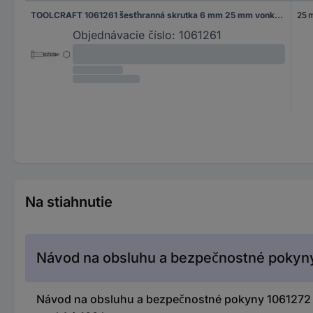
TOOLCRAFT 1061261 šesťhranná skrutka 6 mm 25 mm vonkajší šesťhran DIN 571 nerezová ocel A4 200 ks
25 
Objednávacie číslo:
1061261
Na stiahnutie
Návod na obsluhu a bezpečnostné pokyn
Návod na obsluhu a bezpečnostné pokyny 1061272 