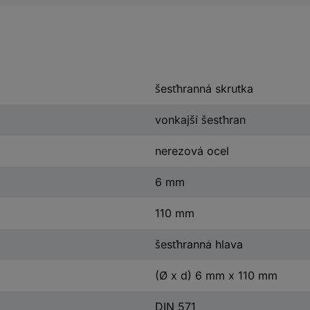
šesťhranná skrutka
vonkajší šesťhran
nerezová ocel
6 mm
110 mm
šesťhranná hlava
(Ø x d) 6 mm x 110 mm
DIN 571