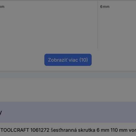
mm
6 mm
Zobraziť viac
(10)
y
TOOLCRAFT 1061272 šesťhranná skrutka 6 mm 110 mm vonk