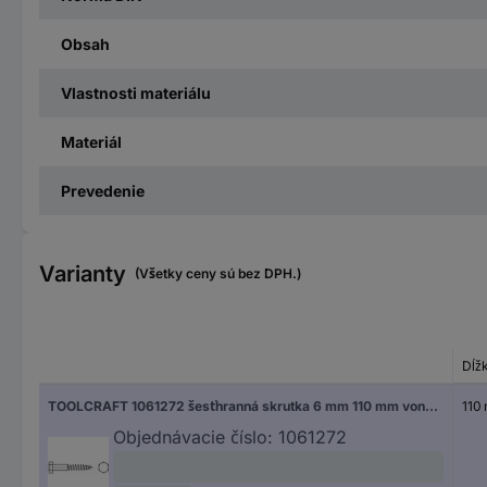
Obsah
Vlastnosti materiálu
Materiál
Prevedenie
Varianty
(Všetky ceny sú bez DPH.)
Dĺž
TOOLCRAFT 1061272 šesťhranná skrutka 6 mm 110 mm vonkajší šesťhran DIN 571 nerezová ocel A4 100 ks
110
Objednávacie číslo:
1061272