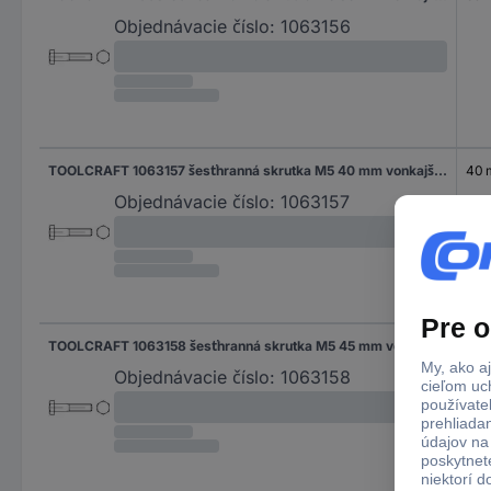
Objednávacie číslo:
1063156
TOOLCRAFT 1063157 šesťhranná skrutka M5 40 mm vonkajší šesťhran DIN 931 nerezová ocel A2 100 ks
40
Objednávacie číslo:
1063157
TOOLCRAFT 1063158 šesťhranná skrutka M5 45 mm vonkajší šesťhran DIN 931 nerezová ocel A2 100 ks
45
Objednávacie číslo:
1063158