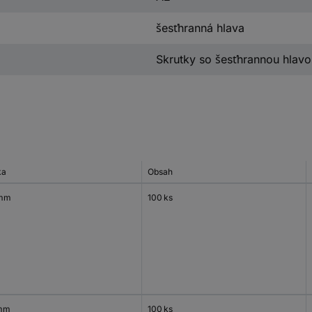
šesťhranná hlava
Skrutky so šesťhrannou hlav
ka
Obsah
 mm
100 ks
mm
100 ks