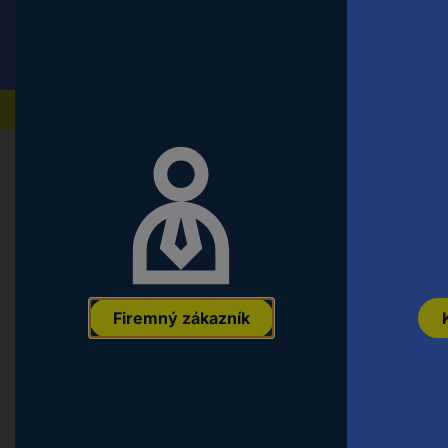
Conrad
Koncový zákazník
ceny s DPH
Naše produkty
Domov
Náradie a dielňa
Montážny a upevňovací ma
TOOLCRAFT 1064103 šesťhranná sk
DIN 933 nerezová ocel A2 100 ks
EAN:
4053199411351
Označenie výrobcu:
1064103
Objednávacie čí
Firemný zákazník