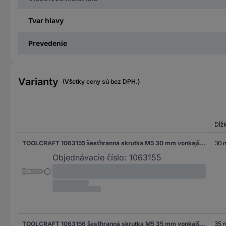
Tvar hlavy
Prevedenie
Varianty
(Všetky ceny sú bez DPH.)
Dĺž
TOOLCRAFT 1063155 šesťhranná skrutka M5 30 mm vonkajší šesťhran DIN 931 nerezová ocel A2 100 ks
30
Objednávacie číslo:
1063155
TOOLCRAFT 1063156 šesťhranná skrutka M5 35 mm vonkajší šesťhran DIN 931 nerezová ocel A2 100 ks
35 