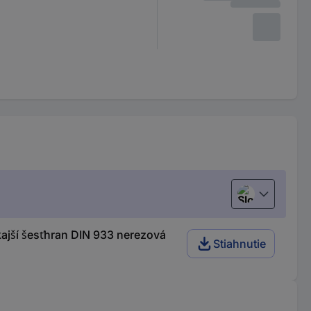
Slovenčina
jší šesťhran DIN 933 nerezová
Stiahnutie