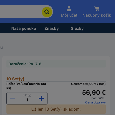
Môj účet
Nákupný košík
Naša ponuka
Značky
Služby
ou
Doručenie: Po 17. 8.
10 Set(y)
Počet (Veľkosť balenia 100
Celkom (56,90 € / kus)
ks)
56,90 €
Set(y)
bez DPH.
Cena dopravy
Už len 10 Set(y) skladom!