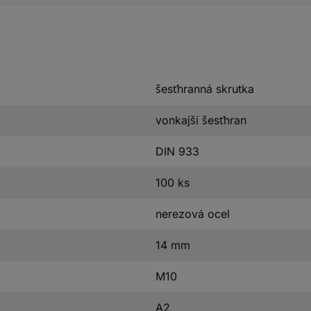
šesťhranná skrutka
vonkajší šesťhran
DIN 933
100 ks
nerezová ocel
14 mm
M10
A2