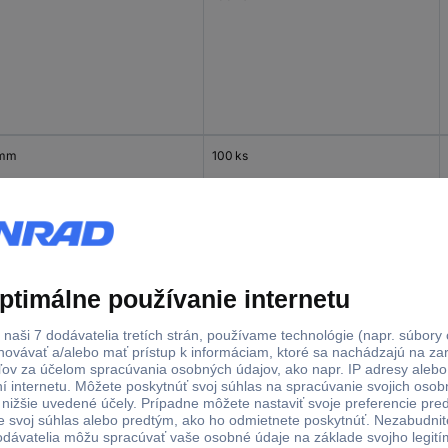
 mm
100 ks
 mm
100 ks