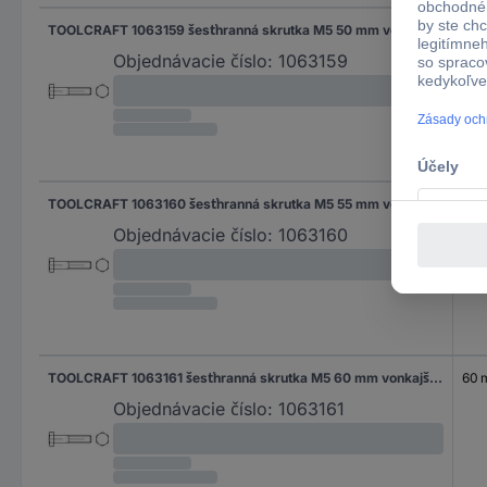
TOOLCRAFT 1063159 šesťhranná skrutka M5 50 mm vonkajší šesťhran DIN 931 nerezová ocel A2 100 ks
50
Objednávacie číslo:
1063159
TOOLCRAFT 1063160 šesťhranná skrutka M5 55 mm vonkajší šesťhran DIN 931 nerezová ocel A2 100 ks
55 
Objednávacie číslo:
1063160
TOOLCRAFT 1063161 šesťhranná skrutka M5 60 mm vonkajší šesťhran DIN 931 nerezová ocel A2 100 ks
60
Objednávacie číslo:
1063161